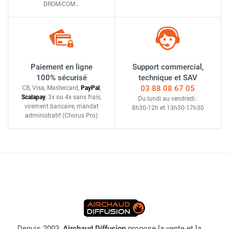
DROM-COM…
Paiement en ligne
Support commercial,
100% sécurisé
technique et SAV
03 88 08 67 05
CB, Visa, Mastercard,
Pay
Pal
,
Scalapay
,
3x ou 4x sans frais
,
Du lundi au vendredi :
virement bancaire
, mandat
8h30-12h
et
13h30-17h30
administratif
(Chorus Pro)
Depuis 2003,
Airchaud Diffusion
propose la vente et la