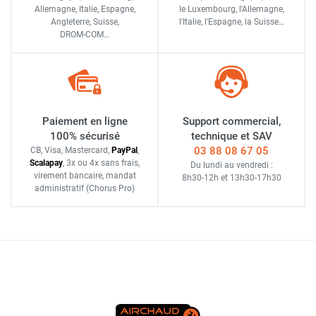
Allemagne, Italie, Espagne,
le Luxembourg,
l'Allemagne,
Angleterre, Suisse,
l'Italie,
l'Espagne,
la Suisse…
DROM-COM…
Paiement en ligne
Support commercial,
100% sécurisé
technique et SAV
03 88 08 67 05
CB, Visa, Mastercard,
Pay
Pal
,
Scalapay
,
3x ou 4x sans frais
,
Du lundi au vendredi :
virement bancaire
, mandat
8h30-12h
et
13h30-17h30
administratif
(Chorus Pro)