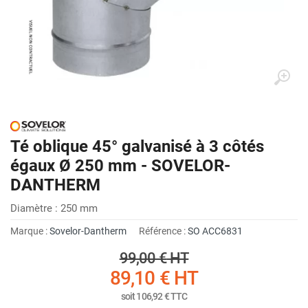
Té oblique 45° galvanisé à 3 côtés
égaux Ø 250 mm - SOVELOR-
DANTHERM
Diamètre : 250 mm
Marque :
Sovelor-Dantherm
Référence :
SO ACC6831
99,00 €
HT
89,10 €
HT
soit
106,92 €
TTC