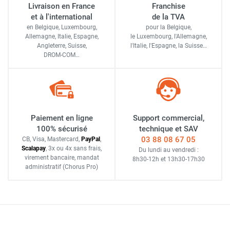
Livraison en France
Franchise
et à l'international
de la TVA
en Belgique, Luxembourg,
pour la Belgique,
Allemagne, Italie, Espagne,
le Luxembourg,
l'Allemagne,
Angleterre, Suisse,
l'Italie,
l'Espagne,
la Suisse…
DROM-COM…
Paiement en ligne
Support commercial,
100% sécurisé
technique et SAV
03 88 08 67 05
CB, Visa, Mastercard,
Pay
Pal
,
Scalapay
,
3x ou 4x sans frais
,
Du lundi au vendredi :
virement bancaire
, mandat
8h30-12h
et
13h30-17h30
administratif
(Chorus Pro)