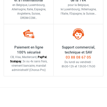
et à l'international
de la TVA
en Belgique, Luxembourg,
pour la Belgique,
Allemagne, Italie, Espagne,
le Luxembourg,
l'Allemagne,
Angleterre, Suisse,
l'Italie,
l'Espagne,
la Suisse…
DROM-COM…
Paiement en ligne
Support commercial,
100% sécurisé
technique et SAV
03 88 08 67 05
CB, Visa, Mastercard,
Pay
Pal
,
Scalapay
,
3x ou 4x sans frais
,
Du lundi au vendredi :
virement bancaire
, mandat
8h30-12h
et
13h30-17h30
administratif
(Chorus Pro)