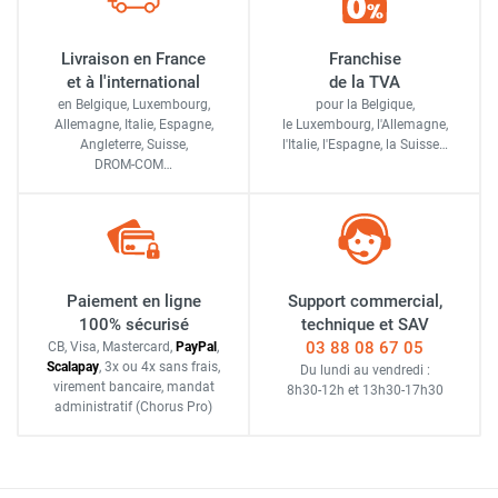
Livraison en France
Franchise
et à l'international
de la TVA
en Belgique, Luxembourg,
pour la Belgique,
Allemagne, Italie, Espagne,
le Luxembourg,
l'Allemagne,
Angleterre, Suisse,
l'Italie,
l'Espagne,
la Suisse…
DROM-COM…
Paiement en ligne
Support commercial,
100% sécurisé
technique et SAV
03 88 08 67 05
CB, Visa, Mastercard,
Pay
Pal
,
Scalapay
,
3x ou 4x sans frais
,
Du lundi au vendredi :
virement bancaire
, mandat
8h30-12h
et
13h30-17h30
administratif
(Chorus Pro)