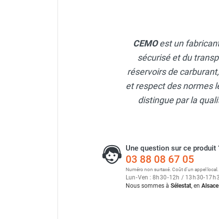
Parasol chauffant et radiant
infrarouge sur mât
Parasol chauffant à gaz
CEMO
est un fabrican
Parasol chauffant et radiant sur
sécurisé et du transp
mât électrique
Chauffe terrasse aux pellets
réservoirs de carburant
Chauffage infrarouge fixe mur et
et respect des normes le
plafond
distingue par la qua
Chauffage radiant électrique
Chauffage Infrarouge électrique fixe
Panneau rayonnant
Lustre infrarouge électrique
Une question sur ce produit 
suspendu
03 88 08 67 05
Réglette et cassette rayonnante
Numéro non surtaxé. Coût d'un appel local.
Chauffage tube radiant et radiant
Lun
-
Ven : 8
h
30
-
12
h
/ 13
h
30
-
17
h
Nous sommes à
Sélestat
, en
Alsace
lumineux au gaz
Chauffage radiant tube suspendu
au gaz