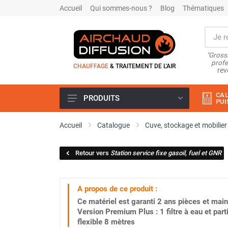
Accueil
Qui sommes-nous ?
Blog
Thématiques
"Grossi
profe
CHAUFFAGE
& TRAITEMENT DE L'AIR
rev
CAL
PRODUITS
PUI
Airchaud Location
Accueil
Catalogue
Cuve, stockage et mobilier
Climatiseur
Climatiseur mobile
Retour vers
Station service fixe gasoil, fuel et GNR
Climatiseur mobile résidentiel et
tertiaire
Climatiseur fixe
A propos de ce produit :
Rafraîchisseur d'air
Ce matériel est garanti
2 ans
pièces et main
Rafraichisseur d'air mobile
Version Premium Plus : 1 filtre à eau et pa
Rafraîchisseur d'air gainable
flexible 8 mètres
Rafraichisseur d’air fixe