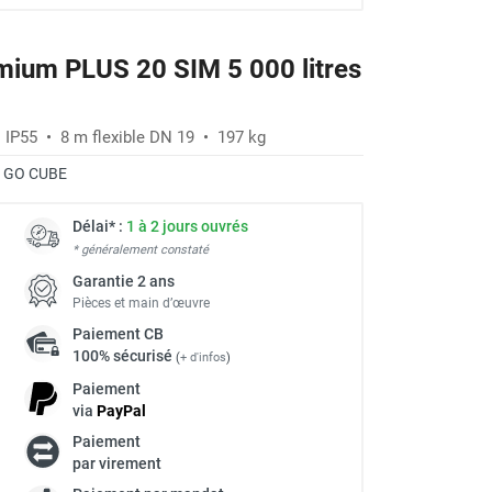
mium PLUS 20 SIM 5 000 litres
 • IP55 • 8 m flexible DN 19 • 197 kg
:
GO CUBE
Délai* :
1 à 2 jours ouvrés
* généralement constaté
Garantie 2 ans
Pièces et main d’œuvre
Paiement
CB
100% sécurisé
(
+ d'infos
)
Paiement
via
Pay
Pal
Paiement
à
par virement