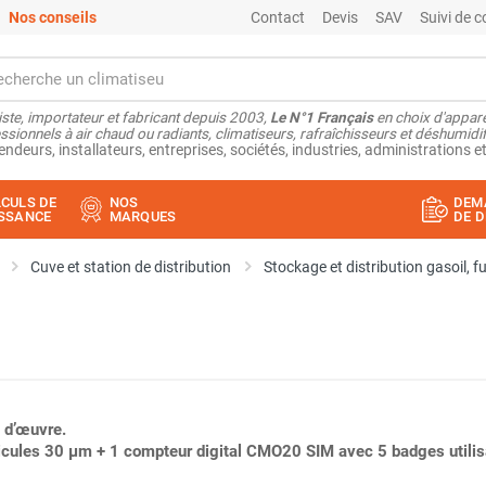
Nos conseils
Contact
Devis
SAV
Suivi de
ste, importateur et fabricant depuis 2003,
Le N°1 Français
en choix d'appare
ssionnels à air chaud ou radiants, climatiseurs, rafraîchisseurs et déshumidifi
endeurs, installateurs, entreprises, sociétés, industries, administrations et
CULS DE
NOS
DEM
SSANCE
MARQUES
DE D
Cuve et station de distribution
Stockage et distribution gasoil, f
 d’œuvre.
rticules 30 µm + 1 compteur digital CMO20 SIM avec 5 badges utilis