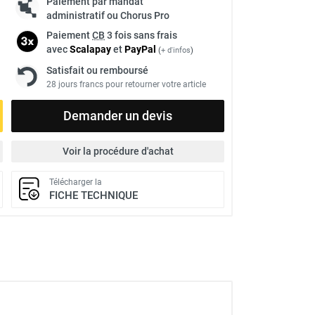
Paiement par mandat
administratif ou Chorus Pro
Paiement
CB
3 fois sans frais
avec
Scalapay
et
Pay
Pal
(
+ d'infos
)
Satisfait ou remboursé
28 jours francs pour retourner votre article
Demander un devis
Voir la procédure d'achat
Télécharger la
FICHE TECHNIQUE