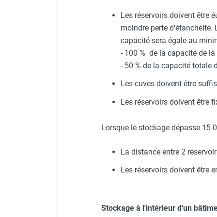
punaises de lit
Chauffage électrique infrarouge
Les réservoirs doivent être 
Chauffage électrique par convection
moindre perte d'étanchéité. 
Chauffage mobile au fioul et GNR
capacité sera égale au mini
Chauffage fioul soufflant avec
- 100 % de la capacité de la
cheminée et réservoir intégré
- 50 % de la capacité totale 
Chauffage fioul soufflant avec
Les cuves doivent être suff
cheminée à raccorder sur citerne
Chauffage fioul soufflant sans
Les réservoirs doivent être 
cheminée à combustion directe
Chauffage fioul
Lorsque le stockage dépasse 15 00
infrarouge/rayonnant
Chauffage mobile au gaz propane /
La distance entre 2 réservoi
butane
Chauffage mobile au gaz à
Les réservoirs doivent être 
combustion directe
Chauffage mobile au gaz à
combustion indirecte
Stockage à l'intérieur d'un bâtime
Chauffage mobile au gaz rayonnant