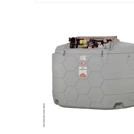
Brumisateur d'air
Coffret de brumisation
Ventilateur brumisateur
Ventilateur / extracteur d'air mobile
Brasseur d'air
Ventilateur fixe
Ventilateur industriel
Ventilateur de chantier
Ventilateur centrifuge
Ventilateur de sol
Ventilateur sur pied
Ventilateur de bureau
Ventilateur de table
Extracteur d'air mural
Extracteur d'air mural hélicoïde
Extracteur d'air mural centrifuge
Extracteur d'air mural ATEX
Extracteur d'air mural résidentiel