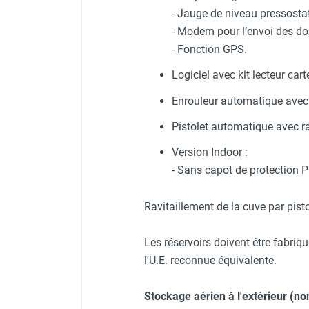
- Jauge de niveau pressosta
Chauffage FARM au gaz
- Modem pour l’envoi des donné
Chauffage FARM au fioul
Chauffage d'atelier granulés / bois /
- Fonction GPS.
carton
Logiciel avec kit lecteur cart
Chaudière fixe à eau
Aérotherme fixe mural
Enrouleur automatique avec 8
Aérotherme électrique
Pistolet automatique avec r
Aérotherme au gaz
Aérotherme à eau chaude ou froide
Version Indoor :
Aérotherme au fioul
- Sans capot de protection P
Aérotherme pompe à chaleur
(détente directe)
Ravitaillement de la cuve par pist
Chauffage mobile électrique, fioul et
gaz
Les réservoirs doivent être fabri
Chauffage mobile électrique
l'U.E. reconnue équivalente.
Chauffage électrique soufflant
Chauffage haute température pour
Stockage aérien à l'extérieur (non
étuvage industriel ou destruction