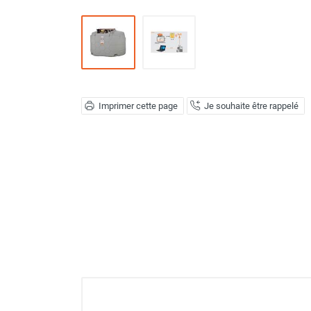
Déstratificateur ventilateur de
plafond
Déstratificateur industriel à pales
Déstratificateur industriel caréné
Déstratificateur de plafond design
Déstratificateur Airius
VMC
Imprimer cette page
Je souhaite être rappelé
Caisson d'Extraction VMC Collective
Caisson d'Extraction VMC tertiaire
Déshumidificateur d'air
Déshumidificateur mobile
professionnel
Déshumidificateur fixe
Déshumidificateur de maison et de
confort
Déshumidificateur à adsorption /
Déshydrateur
Humidificateur d'air
Purificateur d'air