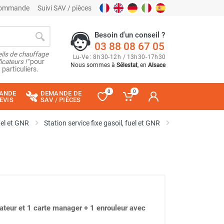
 commande
Suivi SAV / pièces
Besoin d'un conseil ?
03 88 08 67 05
ils de chauffage
Lu
-
Ve
: 8
h
30
-
12
h
/ 13
h
30
-
17
h
30
cateurs !"
pour
Nous sommes à
Sélestat
, en
Alsace
 particuliers.
0
0
ANDE
DEMANDE DE
EVIS
SAV / PIÈCES
uel et GNR
Station service fixe gasoil, fuel et GNR
Station GO CUB
ateur et 1 carte manager + 1 enrouleur avec