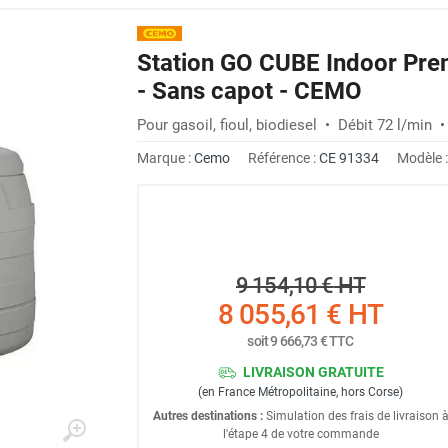
Station GO CUBE Indoor Pre
- Sans capot - CEMO
Pour gasoil, fioul, biodiesel • Débit 72 l/min
Marque :
Cemo
Référence :
CE 91334
Modèle 
9 154,10 €
HT
8 055,61 €
HT
soit
9 666,73 €
TTC
LIVRAISON GRATUITE
(en France Métropolitaine, hors Corse)
Autres destinations :
Simulation des frais de livraison 
l'étape 4 de votre commande