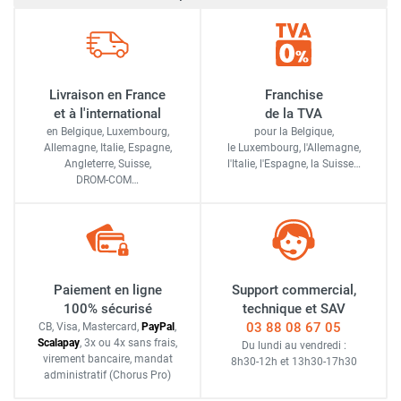
Livraison en France
Franchise
et à l'international
de la TVA
en Belgique, Luxembourg,
pour la Belgique,
Allemagne, Italie, Espagne,
le Luxembourg,
l'Allemagne,
Angleterre, Suisse,
l'Italie,
l'Espagne,
la Suisse…
DROM-COM…
Paiement en ligne
Support commercial,
100% sécurisé
technique et SAV
03 88 08 67 05
CB, Visa, Mastercard,
Pay
Pal
,
Scalapay
,
3x ou 4x sans frais
,
Du lundi au vendredi :
virement bancaire
, mandat
8h30-12h
et
13h30-17h30
administratif
(Chorus Pro)