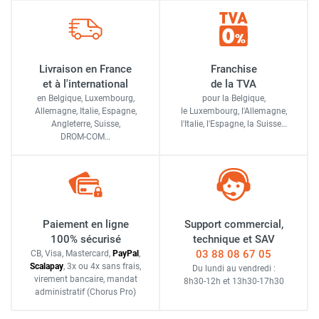
Livraison en France
Franchise
et à l'international
de la TVA
en Belgique, Luxembourg,
pour la Belgique,
Allemagne, Italie, Espagne,
le Luxembourg,
l'Allemagne,
Angleterre, Suisse,
l'Italie,
l'Espagne,
la Suisse…
DROM-COM…
Paiement en ligne
Support commercial,
100% sécurisé
technique et SAV
03 88 08 67 05
CB, Visa, Mastercard,
Pay
Pal
,
Scalapay
,
3x ou 4x sans frais
,
Du lundi au vendredi :
virement bancaire
, mandat
8h30-12h
et
13h30-17h30
administratif
(Chorus Pro)