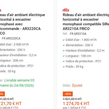
eau d'air ambiant électrique
Rideau d'air ambiant électri
izontal à encastrer
horizontal à encastrer
nophasé avec
monophasé compatible SIRe
lécommande - AR3220CA
AR3210A FRICO
ICO
Réf. :
FR AR3210A
 :
FR AR3220CA
Débit d'air : 1 800 m³/h
ébit d'air : 3 900 m³/h
Alimentation : 230 V
limentation : 230 V
Hauteur d'installation : 3,2 m
auteur d'installation : 3,2 m
Longueur : 108 cm
ongueur : 208 cm
Indice de protection : IP21
ndice de protection : IP21
Poids : 29 kg
oids : 55 kg
ai :
Livrable semaine 35
maine du 24/08/2026)
Délai :
Épuisé
0%
-30%
31,00 €
HT
1 821,00 €
HT
121,70 €
HT
1 274,70 €
HT
t
2 546,04 €
TTC
soit
1 529,64 €
TTC