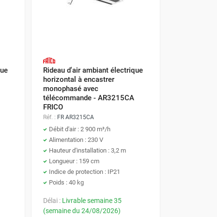
que
Rideau d'air ambiant électrique
horizontal à encastrer
monophasé avec
télécommande - AR3215CA
FRICO
Réf. :
FR AR3215CA
Débit d'air : 2 900 m³/h
Alimentation : 230 V
Hauteur d'installation : 3,2 m
Longueur : 159 cm
Indice de protection : IP21
Poids : 40 kg
Délai :
Livrable semaine 35
(semaine du 24/08/2026)