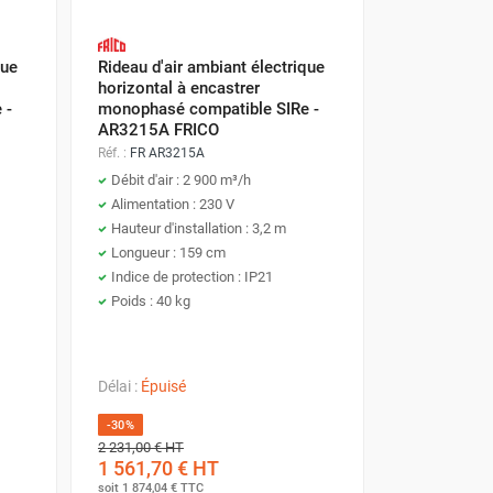
que
Rideau d'air ambiant électrique
horizontal à encastrer
 -
monophasé compatible SIRe -
AR3215A FRICO
Réf. :
FR AR3215A
Débit d'air : 2 900 m³/h
Alimentation : 230 V
Hauteur d'installation : 3,2 m
Longueur : 159 cm
Indice de protection : IP21
Poids : 40 kg
Délai :
Épuisé
-30%
2 231,00 €
HT
1 561,70 €
HT
soit
1 874,04 €
TTC