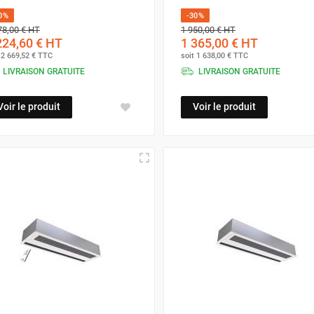
0%
-30%
78,00 €
HT
1 950,00 €
HT
224,60 €
HT
1 365,00 €
HT
t
2 669,52 €
TTC
soit
1 638,00 €
TTC
LIVRAISON GRATUITE
LIVRAISON GRATUITE
Voir le produit
Voir le produit