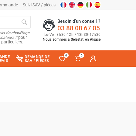
 commande
Suivi SAV / pièces
Besoin d'un conseil ?
03 88 08 67 05
ils de chauffage
Lu
-
Ve
: 8
h
30
-
12
h
/ 13
h
30
-
17
h
30
cateurs !"
pour
Nous sommes à
Sélestat
, en
Alsace
 particuliers.
0
0
ANDE
DEMANDE DE
EVIS
SAV / PIÈCES