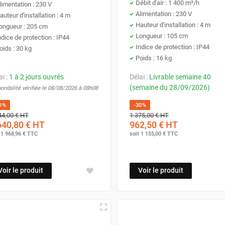
Débit d'air : 1 400 m³/h
limentation : 230 V
Alimentation : 230 V
auteur d'installation : 4 m
Hauteur d'installation : 4 m
ongueur : 205 cm
Longueur : 105 cm
ndice de protection : IP44
Indice de protection : IP44
oids : 30 kg
Poids : 16 kg
ai :
1 à 2 jours ouvrés
Délai :
Livrable semaine 40
(semaine du 28/09/2026)
onibilité vérifiée le 08/08/2026 à 08h08
0%
-30%
44,00 €
HT
1 375,00 €
HT
640,80 €
HT
962,50 €
HT
t
1 968,96 €
TTC
soit
1 155,00 €
TTC
Voir le produit
Voir le produit