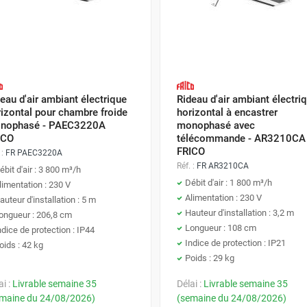
eau d'air ambiant électrique
Rideau d'air ambiant électri
izontal pour chambre froide
horizontal à encastrer
nophasé - PAEC3220A
monophasé avec
ICO
télécommande - AR3210CA
FRICO
 :
FR PAEC3220A
Réf. :
FR AR3210CA
ébit d'air : 3 800 m³/h
Débit d'air : 1 800 m³/h
limentation : 230 V
Alimentation : 230 V
auteur d'installation : 5 m
Hauteur d'installation : 3,2 m
ongueur : 206,8 cm
Longueur : 108 cm
ndice de protection : IP44
Indice de protection : IP21
oids : 42 kg
Poids : 29 kg
ai :
Livrable semaine 35
Délai :
Livrable semaine 35
maine du 24/08/2026)
(semaine du 24/08/2026)