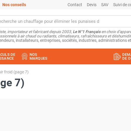
Nos conseils
Contact
Devis
SAV
Suivi de
ste, importateur et fabricant depuis 2003,
Le N°1 Français
en choix d'appare
ssionnels à air chaud ou radiants, climatiseurs, rafraîchisseurs et déshumidifi
endeurs, installateurs, entreprises, sociétés, industries, administrations et
CULS DE
NOS
DEM
SSANCE
MARQUES
DE D
ir froid (page 7)
age 7)