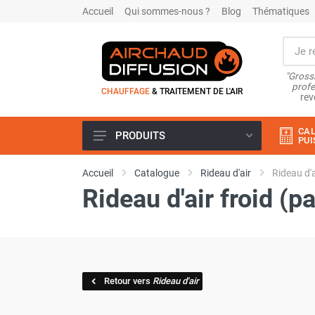
Accueil
Qui sommes-nous ?
Blog
Thématiques
"Grossi
profe
CHAUFFAGE
& TRAITEMENT DE L'AIR
rev
CAL
PRODUITS
PUI
Airchaud Location
Accueil
Catalogue
Rideau d'air
Rideau d'a
Climatiseur
Rideau d'air froid (p
Climatiseur mobile
Climatiseur mobile résidentiel et
tertiaire
Climatiseur fixe
Rafraîchisseur d'air
Rafraichisseur d'air mobile
Retour vers
Rideau d'air
Rafraîchisseur d'air gainable
Rafraichisseur d’air fixe