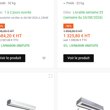
oids : 32 kg
Poids : 22 kg
ai :
1 à 2 jours ouvrés
Délai :
Livrable semaine 35
(semaine du 24/08/2026)
onibilité vérifiée le 06/08/2026 à 23h08
0%
-30%
06,00 €
HT
1 894,00 €
HT
684,20 €
HT
1 325,80 €
HT
t
2 021,04 €
TTC
soit
1 590,96 €
TTC
LIVRAISON GRATUITE
LIVRAISON GRATUITE
Voir le produit
Voir le produit