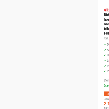
Parasol chauffant et radiant
infrarouge sur mât
Rid
Parasol chauffant à gaz
hor
Parasol chauffant et radiant sur
mo
té
mât électrique
FR
Chauffe terrasse aux pellets
Réf.
Chauffage infrarouge fixe mur et
D
plafond
A
Chauffage radiant électrique
H
Chauffage Infrarouge électrique fixe
L
Panneau rayonnant
I
Lustre infrarouge électrique
P
suspendu
Dél
Réglette et cassette rayonnante
(se
Chauffage tube radiant et radiant
lumineux au gaz
-3
Chauffage radiant tube suspendu
3 0
2 
au gaz
soi