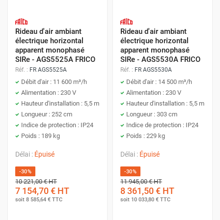
Rideau d'air ambiant
Rideau d'air ambiant
électrique horizontal
électrique horizontal
apparent monophasé
apparent monophasé
SIRe - AGS5525A FRICO
SIRe - AGS5530A FRICO
Réf. :
FR AGS5525A
Réf. :
FR AGS5530A
Débit d'air : 11 600 m³/h
Débit d'air : 14 500 m³/h
Alimentation : 230 V
Alimentation : 230 V
Hauteur d'installation : 5,5 m
Hauteur d'installation : 5,5 m
Longueur : 252 cm
Longueur : 303 cm
Indice de protection : IP24
Indice de protection : IP24
Poids : 189 kg
Poids : 229 kg
Délai :
Épuisé
Délai :
Épuisé
-30%
-30%
10 221,00 €
HT
11 945,00 €
HT
7 154,70 €
HT
8 361,50 €
HT
soit
8 585,64 €
TTC
soit
10 033,80 €
TTC