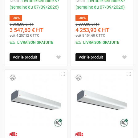
Délai :
Livrable semaine 37
Délai :
Livrable semaine 37
(semaine du 07/09/2026)
(semaine du 07/09/2026)
-30%
-30%
5 068,00 €
HT
6 077,00 €
HT
3 547,60 €
HT
4 253,90 €
HT
soit
4 257,12 €
TTC
soit
5 104,68 €
TTC
LIVRAISON GRATUITE
LIVRAISON GRATUITE
Voir le produit
Voir le produit