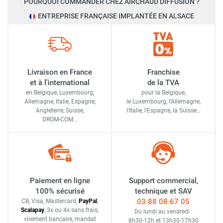
POURQUOI COMMANDER CHEZ AIRCHAUD DIFFUSION ?
ENTREPRISE FRANÇAISE IMPLANTÉE EN ALSACE
Livraison en France
Franchise
et à l'international
de la TVA
en Belgique, Luxembourg,
pour la Belgique,
Allemagne, Italie, Espagne,
le Luxembourg,
l'Allemagne,
Angleterre, Suisse,
l'Italie,
l'Espagne,
la Suisse…
DROM-COM…
Paiement en ligne
Support commercial,
100% sécurisé
technique et SAV
03 88 08 67 05
CB, Visa, Mastercard,
Pay
Pal
,
Scalapay
,
3x ou 4x sans frais
,
Du lundi au vendredi :
virement bancaire
, mandat
8h30-12h
et
13h30-17h30