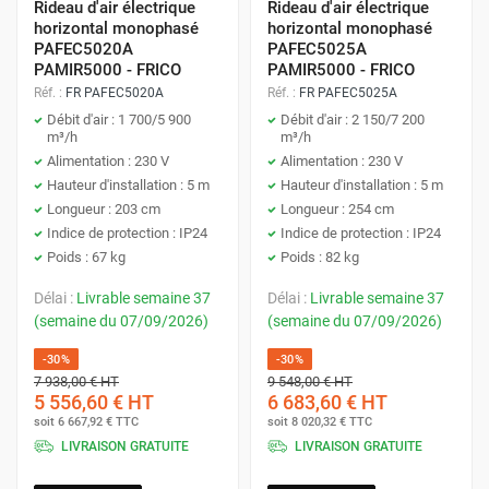
Rideau d'air électrique
Rideau d'air électrique
horizontal monophasé
horizontal monophasé
PAFEC5020A
PAFEC5025A
PAMIR5000 - FRICO
PAMIR5000 - FRICO
Réf. :
FR PAFEC5020A
Réf. :
FR PAFEC5025A
Débit d'air : 1 700/5 900
Débit d'air : 2 150/7 200
m³/h
m³/h
Alimentation : 230 V
Alimentation : 230 V
Hauteur d'installation : 5 m
Hauteur d'installation : 5 m
Longueur : 203 cm
Longueur : 254 cm
Indice de protection : IP24
Indice de protection : IP24
Poids : 67 kg
Poids : 82 kg
Délai :
Livrable semaine 37
Délai :
Livrable semaine 37
(semaine du 07/09/2026)
(semaine du 07/09/2026)
-30%
-30%
7 938,00 €
HT
9 548,00 €
HT
5 556,60 €
HT
6 683,60 €
HT
soit
6 667,92 €
TTC
soit
8 020,32 €
TTC
LIVRAISON GRATUITE
LIVRAISON GRATUITE