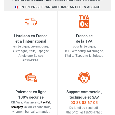
ENTREPRISE FRANÇAISE IMPLANTÉE EN ALSACE
Livraison en France
Franchise
et à l'international
de la TVA
en Belgique, Luxembourg,
pour la Belgique,
Allemagne, Italie, Espagne,
le Luxembourg,
l'Allemagne,
Angleterre, Suisse,
l'Italie,
l'Espagne,
la Suisse…
DROM-COM…
Paiement en ligne
Support commercial,
100% sécurisé
technique et SAV
03 88 08 67 05
CB, Visa, Mastercard,
Pay
Pal
,
Scalapay
,
3x ou 4x sans frais
,
Du lundi au vendredi :
virement bancaire
, mandat
8h30-12h
et
13h30-17h30