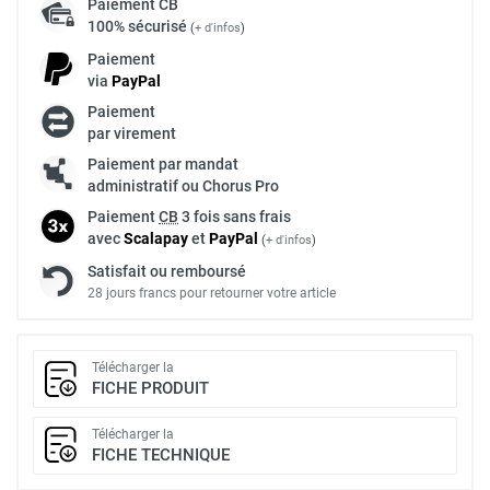
Paiement
CB
100% sécurisé
(
+ d'infos
)
Paiement
via
Pay
Pal
Paiement
par virement
Paiement par mandat
administratif ou Chorus Pro
Paiement
CB
3 fois sans frais
avec
Scalapay
et
Pay
Pal
(
+ d'infos
)
Satisfait ou remboursé
28 jours francs pour retourner votre article
Télécharger la
FICHE PRODUIT
Télécharger la
FICHE TECHNIQUE