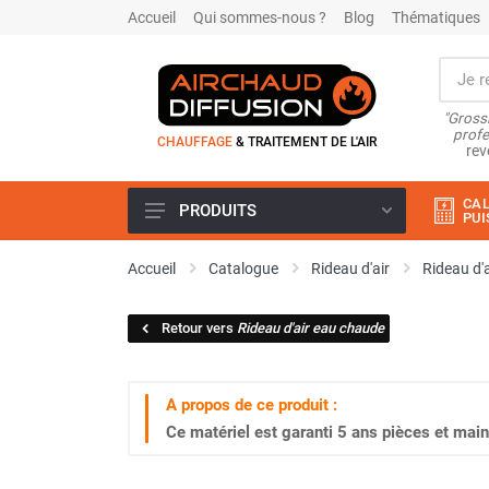
Accueil
Qui sommes-nous ?
Blog
Thématiques
"Grossi
profe
CHAUFFAGE
& TRAITEMENT DE L'AIR
rev
CAL
PRODUITS
PUI
Airchaud Location
Accueil
Catalogue
Rideau d'air
Rideau d'
Climatiseur
Climatiseur mobile
Retour vers
Rideau d'air eau chaude
Climatiseur mobile résidentiel et
tertiaire
Climatiseur fixe
A propos de ce produit :
Rafraîchisseur d'air
Ce matériel est garanti
5 ans
pièces et main
Rafraichisseur d'air mobile
Rafraîchisseur d'air gainable
Rafraichisseur d’air fixe