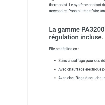
Chaudière mobile à eau
thermostat. Le système contact 
Chauffage mobile au bois
accessoire. Possibilité de faire u
Gaine pour chauffage mobile
Chauffage pour serre et bâtiment
d'élevage
La gamme PA3200C 
Chauffage FARM au gaz
régulation incluse.
Chauffage FARM au fioul
Chauffage mobile au gaz rayonnant
Rideau d'air et rideau rayonnant
Elle se décline en :
Rideau d'air chaud
Rideau d'air chaud électrique
Sans chauffage pour des rid
Rideau d'air chaud encastrable
Avec chauffage électrique p
Rideau d'air eau chaude
Rideau d'air chaud pour pompe à
Avec chauffage à eau chaud
chaleur
Rideau d'air pour portes tournantes
Rideau d'air ambiant
Rideau d'air froid
Rideau isolant thermique