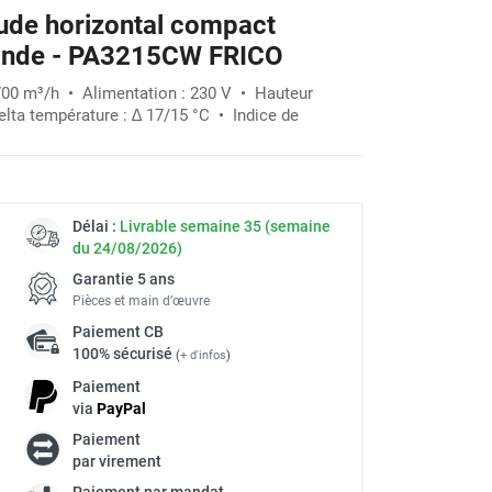
aude horizontal compact
nde - PA3215CW FRICO
 700 m³/h • Alimentation : 230 V • Hauteur
elta température : ∆ 17/15 °C • Indice de
Délai :
Livrable semaine 35 (semaine
du 24/08/2026)
Garantie 5 ans
Pièces et main d’œuvre
Paiement
CB
100% sécurisé
(
+ d'infos
)
Paiement
via
Pay
Pal
Paiement
à
par virement
Paiement par mandat