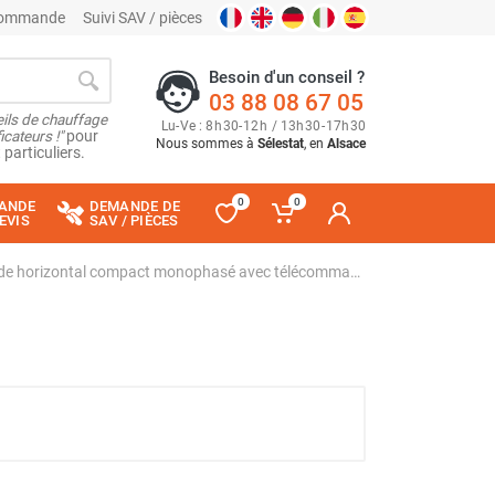
 commande
Suivi SAV / pièces
Besoin d'un conseil ?
03 88 08 67 05
ils de chauffage
Lu
-
Ve
: 8
h
30
-
12
h
/ 13
h
30
-
17
h
30
cateurs !"
pour
Nous sommes à
Sélestat
, en
Alsace
 particuliers.
0
0
ANDE
DEMANDE DE
EVIS
SAV / PIÈCES
Rideau d'air chaud à eau chaude horizontal compact monophasé avec télécommande - PA3215CW FRICO