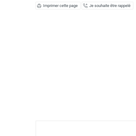
Déstratificateur ventilateur de
Imprimer cette page
Je souhaite être rappelé
plafond
Déstratificateur industriel à pales
Déstratificateur industriel caréné
Déstratificateur de plafond design
Déstratificateur Airius
VMC
Caisson d'Extraction VMC Collective
Caisson d'Extraction VMC tertiaire
Déshumidificateur d'air
Déshumidificateur mobile
professionnel
Déshumidificateur fixe
Déshumidificateur de maison et de
confort
Déshumidificateur à adsorption /
Déshydrateur
Humidificateur d'air
Purificateur d'air