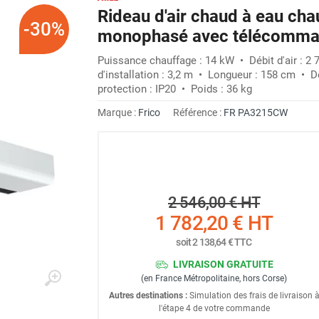
Rideau d'air chaud à eau ch
-30%
monophasé avec télécomma
Puissance chauffage : 14 kW • Débit d'air : 2
d'installation : 3,2 m • Longueur : 158 cm • D
protection : IP20 • Poids : 36 kg
Marque :
Frico
Référence :
FR PA3215CW
2 546,00 €
HT
1 782,20 €
HT
soit
2 138,64 €
TTC
LIVRAISON GRATUITE
(en France Métropolitaine, hors Corse)
Autres destinations :
Simulation des frais de livraison 
l'étape 4 de votre commande