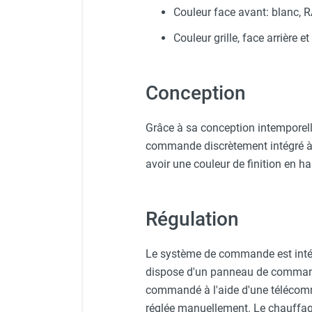
punaises de lit
Couleur face avant: blanc, 
Chauffage électrique infrarouge
Couleur grille, face arrière e
Chauffage électrique par convection
Chauffage mobile au fioul et GNR
Chauffage fioul soufflant avec
Conception
cheminée et réservoir intégré
Chauffage fioul soufflant avec
cheminée à raccorder sur citerne
Grâce à sa conception intemporell
Chauffage fioul soufflant sans
commande discrètement intégré à l
cheminée à combustion directe
avoir une couleur de finition en h
Chauffage fioul
infrarouge/rayonnant
Chauffage mobile au gaz propane /
Régulation
butane
Chauffage mobile au gaz à
Le système de commande est intégr
combustion directe
dispose d'un panneau de commande
Chauffage mobile au gaz à
combustion indirecte
commandé à l'aide d'une télécomm
Chauffage mobile au gaz rayonnant
réglée manuellement. Le chauffa