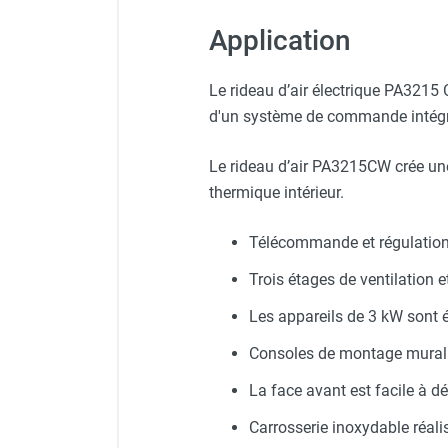
Chauffage FARM au gaz
Application
Chauffage FARM au fioul
Chauffage d'atelier granulés / bois /
Le rideau d’air électrique PA3215 
carton
d'un système de commande intégré 
Chaudière fixe à eau
Aérotherme fixe mural
Le rideau d’air PA3215CW crée une 
Aérotherme électrique
Aérotherme au gaz
thermique intérieur.
Aérotherme à eau chaude ou froide
Aérotherme au fioul
Télécommande et régulation 
Aérotherme pompe à chaleur
Trois étages de ventilation 
(détente directe)
Chauffage mobile électrique, fioul et
Les appareils de 3 kW sont é
gaz
Consoles de montage mural 
Chauffage mobile électrique
Chauffage électrique soufflant
La face avant est facile à dépo
Chauffage haute température pour
Carrosserie inoxydable réali
étuvage industriel ou destruction