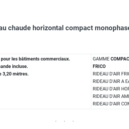
 eau chaude horizontal compact monopha
O - HUSQVARNA
Taille XXL - HUSQVARNA
 3m - PA34WS15 - FRICO
our PA3215CW
s pour les bâtiments commerciaux.
GAMME
COMPAC
mande incluse.
FRICO
Taille M - HUSQVARNA
e 3,20 mètres.
RIDEAU D'AIR FR
eanStrOm GCSi-32 - Gamme teritaire et industrielle - GWTECH
RIDEAU D'AIR A 
RIDEAU D'AIR H
 avec protège-menton Smartguard PE 10H - HUSQVARNA
RIDEAU D'AIR AM
e 3/4'' DN 20mm, 2 voies
RIDEAU D'AIR 
Taille XL - HUSQVARNA
re - FRICO
s de montage au plafond longueur 1 m - 4 pièces - PA34TR15 - F