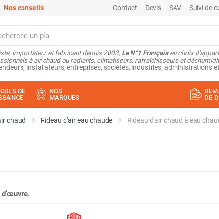
Nos conseils
Contact
Devis
SAV
Suivi de
ste, importateur et fabricant depuis 2003,
Le N°1 Français
en choix d'appare
ssionnels à air chaud ou radiants, climatiseurs, rafraîchisseurs et déshumidifi
endeurs, installateurs, entreprises, sociétés, industries, administrations et
CULS DE
NOS
DEM
SSANCE
MARQUES
DE D
air chaud
Rideau d'air eau chaude
 d’œuvre.