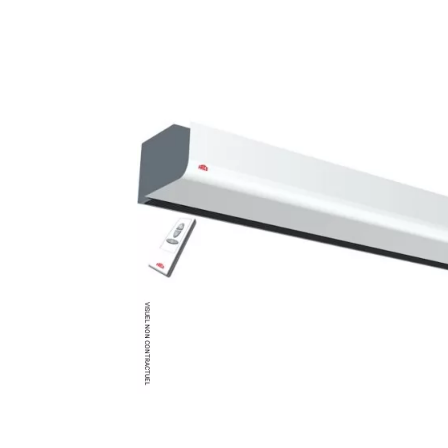
Brumisateur d'air
Coffret de brumisation
Ventilateur brumisateur
Ventilateur / extracteur d'air mobile
Brasseur d'air
Ventilateur fixe
Ventilateur industriel
Ventilateur de chantier
Ventilateur centrifuge
Ventilateur de sol
Ventilateur sur pied
Ventilateur de bureau
Ventilateur de table
Extracteur d'air mural
Extracteur d'air mural hélicoïde
Extracteur d'air mural centrifuge
Extracteur d'air mural ATEX
Extracteur d'air mural résidentiel