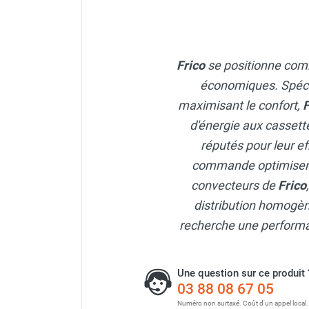
Parasol chauffant et radiant
infrarouge sur mât
Parasol chauffant à gaz
Frico
se positionne com
Parasol chauffant et radiant sur
mât électrique
économiques. Spécial
Chauffe terrasse aux pellets
maximisant le confort,
F
Chauffage infrarouge fixe mur et
d'énergie aux cassett
plafond
réputés pour leur ef
Chauffage radiant électrique
commande optimisent
Chauffage Infrarouge électrique fixe
Panneau rayonnant
convecteurs de
Frico
Lustre infrarouge électrique
distribution homogèn
suspendu
recherche une performan
Réglette et cassette rayonnante
Chauffage tube radiant et radiant
lumineux au gaz
Une question sur ce produit 
Chauffage radiant tube suspendu
03 88 08 67 05
au gaz
Numéro non surtaxé. Coût d'un appel local.