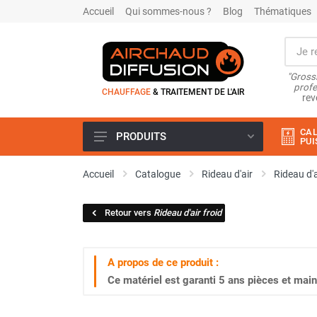
Accueil
Qui sommes-nous ?
Blog
Thématiques
"Grossi
profe
CHAUFFAGE
& TRAITEMENT DE L'AIR
rev
CAL
PRODUITS
PUI
Airchaud Location
Accueil
Catalogue
Rideau d'air
Rideau d'a
Climatiseur
Climatiseur mobile
Retour vers
Rideau d'air froid
Climatiseur mobile résidentiel et
tertiaire
Climatiseur fixe
A propos de ce produit :
Rafraîchisseur d'air
Ce matériel est garanti
5 ans
pièces et main
Rafraichisseur d'air mobile
Rafraîchisseur d'air gainable
Rafraichisseur d’air fixe