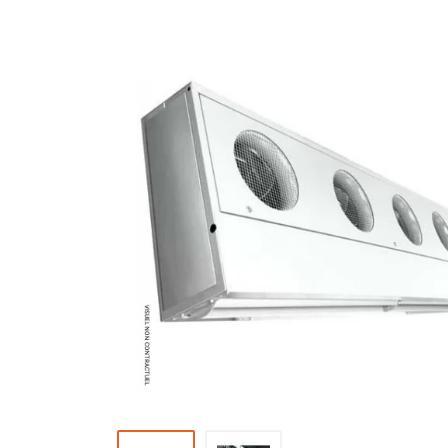
Brumisateur d'air
Coffret de brumisation
Ventilateur brumisateur
Ventilateur / extracteur d'air mobile
Brasseur d'air
Ventilateur fixe
Ventilateur industriel
Ventilateur de chantier
Ventilateur centrifuge
Ventilateur de sol
Ventilateur sur pied
Ventilateur de bureau
Ventilateur de table
Extracteur d'air mural
Extracteur d'air mural hélicoïde
Extracteur d'air mural centrifuge
Extracteur d'air mural ATEX
Extracteur d'air mural résidentiel