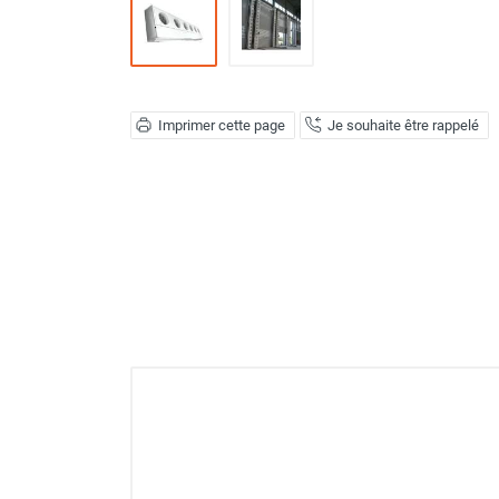
Déstratificateur ventilateur de
plafond
Déstratificateur industriel à pales
Déstratificateur industriel caréné
Déstratificateur de plafond design
Imprimer cette page
Je souhaite être rappelé
Déstratificateur Airius
VMC
Caisson d'Extraction VMC Collective
Caisson d'Extraction VMC tertiaire
Déshumidificateur d'air
Déshumidificateur mobile
professionnel
Déshumidificateur fixe
Déshumidificateur de maison et de
confort
Déshumidificateur à adsorption /
Déshydrateur
Humidificateur d'air
Purificateur d'air