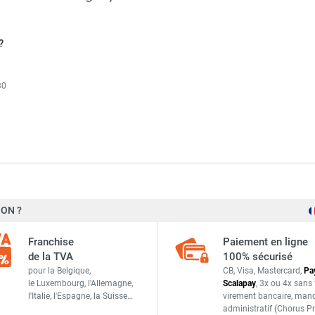
?
30
riel électrique monophasé IKL2000A21 - FRICO
ON ?
3 mètres
riel électrique monophasé IKL1500A21 - FRICO
Franchise
Paiement en ligne
4,5 mètres
de la TVA
100% sécurisé
pour la Belgique,
CB, Visa, Mastercard,
Pa
13 200 m³/h
le Luxembourg,
l'Allemagne,
Scalapay
,
3x ou 4x sans 
l'Italie,
l'Espagne,
la Suisse…
virement bancaire
, man
riel électrique monophasé IKL1000A21 - FRICO
63 dB(A)
administratif
(Chorus Pr