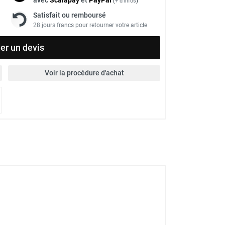
(
+ d'infos
)
Satisfait ou remboursé
28 jours francs pour retourner votre article
r un devis
Voir la procédure d'achat