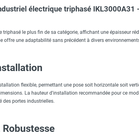
industriel électrique triphasé IKL3000A31 
Taille M - HUSQVARNA
aille L - HUSQVARNA
e triphasé le plus fin de sa catégorie, affichant une épaisseur r
 offre une adaptabilité sans précédent à divers environnements 
c avec protège-menton Smartguard PE 10H - HUSQVARNA
nstallation
 avec protège-menton Smartguard PE 10H - HUSQVARNA
llation flexible, permettant une pose soit horizontale soit verti
dimensions. La hauteur d'installation recommandée pour ce modèl
aille S - HUSQVARNA
é des portes industrielles.
t Robustesse