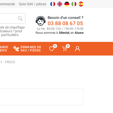
 commande
Suivi SAV / pièces
Besoin d'un conseil ?
03 88 08 67 05
ils de chauffage
Lu
-
Ve
: 8
h
30
-
12
h
/ 13
h
30
-
17
h
30
cateurs !"
pour
Nous sommes à
Sélestat
, en
Alsace
 particuliers.
0
0
ANDE
DEMANDE DE
EVIS
SAV / PIÈCES
31 - FRICO