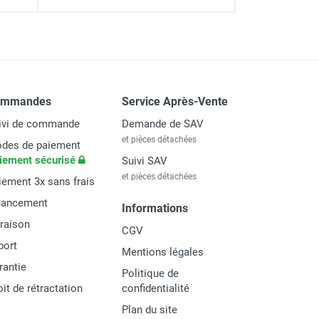
ommandes
Service Après-Vente
ivi de commande
Demande de SAV
et pièces détachées
des de paiement
iement sécurisé
Suivi SAV
et pièces détachées
iement 3x sans frais
nancement
Informations
vraison
CGV
port
Mentions légales
rantie
Politique de
oit de rétractation
confidentialité
Plan du site