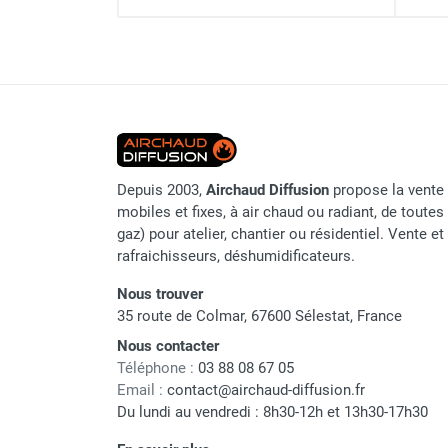
Parasol chauffant et radiant
Tension moteur
infrarouge sur mât
Intensité moteur
Parasol chauffant à gaz
Rideau d'air ambiant industr
Parasol chauffant et radiant sur
Longueur
mât électrique
Chauffe terrasse aux pellets
Poids
Chauffage infrarouge fixe mur et
Rideau d'air ambiant indust
Depuis 2003,
Airchaud Diffusion
propose la vente 
plafond
mobiles et fixes, à air chaud ou radiant, de toutes 
Chauffage radiant électrique
gaz) pour atelier, chantier ou résidentiel. Vente e
Chauffage Infrarouge électrique fixe
rafraichisseurs, déshumidificateurs.
Marque
Panneau rayonnant
Lustre infrarouge électrique
Nous trouver
Référence fournisseur
suspendu
35 route de Colmar, 67600 Sélestat, France
Réglette et cassette rayonnante
Nom du modèle
Nous contacter
Chauffage tube radiant et radiant
Téléphone :
03 88 08 67 05
lumineux au gaz
Origine
Email :
contact@airchaud-diffusion.fr
Chauffage radiant tube suspendu
Du lundi au vendredi : 8h30-12h et 13h30-17h30
Classement produit
au gaz