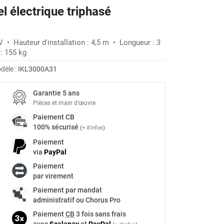
el électrique triphasé
V • Hauteur d'installation : 4,5 m • Longueur : 3
: 155 kg
dèle :
IKL3000A31
Garantie 5 ans
Pièces et main d’œuvre
Paiement
CB
100% sécurisé
(
+ d'infos
)
Paiement
via
Pay
Pal
Paiement
par virement
Paiement par mandat
administratif ou Chorus Pro
Paiement
CB
3 fois sans frais
avec
Scalapay
et
Pay
Pal