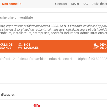
Nos conseils
Contact
Devis
SAV
Suivi de
ste, importateur et fabricant depuis 2003,
Le N°1 Français
en choix d'appare
ssionnels à air chaud ou radiants, climatiseurs, rafraîchisseurs et déshumidifi
endeurs, installateurs, entreprises, sociétés, industries, administrations et
CULS DE
NOS
DEM
SSANCE
MARQUES
DE D
ir froid
Rideau d'air ambiant industriel électrique triphasé IKL3000A
 d’œuvre.