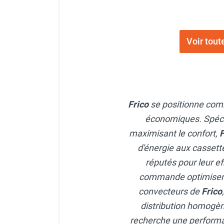
punaises de lit
Chauffage électrique infrarouge
Chauffage électrique par convection
Chauffage mobile au fioul et GNR
Voir tout
Chauffage fioul soufflant avec
cheminée et réservoir intégré
Chauffage fioul soufflant avec
cheminée à raccorder sur citerne
Chauffage fioul soufflant sans
Frico
se positionne com
cheminée à combustion directe
économiques. Spécial
Chauffage fioul
maximisant le confort,
F
infrarouge/rayonnant
d'énergie aux cassett
Chauffage mobile au gaz propane /
butane
réputés pour leur ef
Chauffage mobile au gaz à
commande optimisent
combustion directe
convecteurs de
Frico
Chauffage mobile au gaz à
distribution homogèn
combustion indirecte
Chauffage mobile au gaz rayonnant
recherche une performan