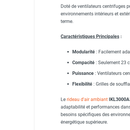
Doté de ventilateurs centrifuges p
Chauffage FARM au gaz
environnements intérieurs et extér
Chauffage FARM au fioul
Chauffage d'atelier granulés / bois /
terme.
carton
Chaudière fixe à eau
Caractéristiques Principales
:
Aérotherme fixe mural
Aérotherme électrique
Modularité
: Facilement ada
Aérotherme au gaz
Compacité
: Seulement 23 c
Aérotherme à eau chaude ou froide
Aérotherme au fioul
Puissance
: Ventilateurs cen
Aérotherme pompe à chaleur
(détente directe)
Flexibilité
: Grilles de souff
Chauffage mobile électrique, fioul et
gaz
Le
rideau d'air ambiant
IKL3000
Chauffage mobile électrique
adaptabilité et performances dans
Chauffage électrique soufflant
besoins spécifiques des environne
Chauffage haute température pour
énergétique supérieure.
étuvage industriel ou destruction