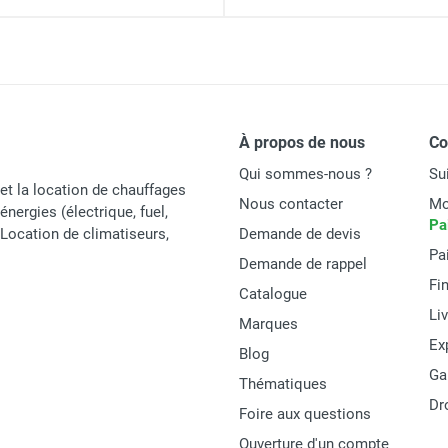
400 V
3,8 A
iel électrique triphasé IKL2000A31 - FRICO
3 000 mm
À propos de nous
C
155 kg
riel électrique monophasé IKL3000A21 - FRICO
Qui sommes-nous ?
Su
et la location de chauffages
Nous contacter
Mo
énergies (électrique, fuel,
Pa
t Location de climatiseurs,
Demande de devis
Pa
Frico
Demande de rappel
Fi
Catalogue
IKL3000A31
Li
Marques
IKL3000A31
Ex
Blog
Ga
Allemagne
Thématiques
Dr
Foire aux questions
MATERIEL
Ouverture d'un compte