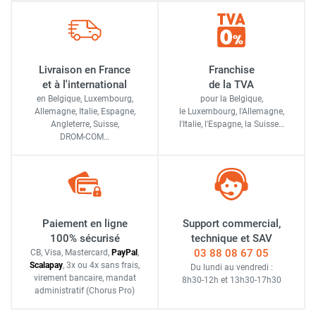
Livraison en France
Franchise
et à l'international
de la TVA
en Belgique, Luxembourg,
pour la Belgique,
Allemagne, Italie, Espagne,
le Luxembourg,
l'Allemagne,
Angleterre, Suisse,
l'Italie,
l'Espagne,
la Suisse…
DROM-COM…
Paiement en ligne
Support commercial,
100% sécurisé
technique et SAV
03 88 08 67 05
CB, Visa, Mastercard,
Pay
Pal
,
Scalapay
,
3x ou 4x sans frais
,
Du lundi au vendredi :
virement bancaire
, mandat
8h30-12h
et
13h30-17h30
administratif
(Chorus Pro)