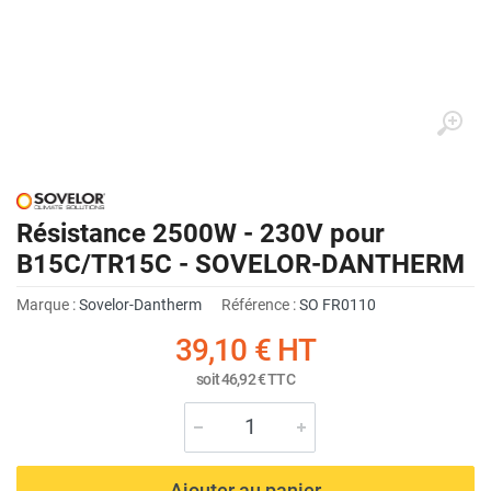
Résistance 2500W - 230V pour
B15C/TR15C - SOVELOR-DANTHERM
Marque :
Sovelor-Dantherm
Référence :
SO FR0110
39,10 €
HT
soit
46,92 €
TTC
Ajouter au panier