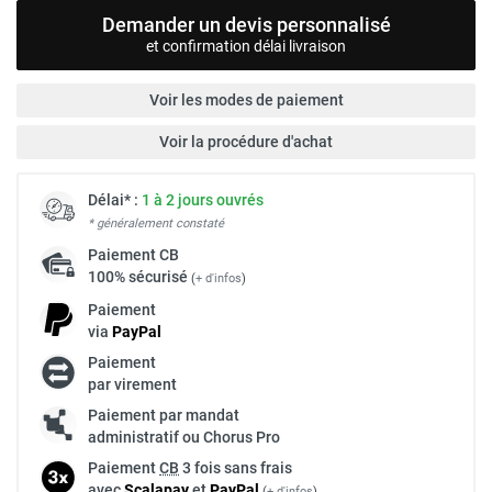
Demander un devis personnalisé
et confirmation délai livraison
Voir les modes de paiement
Voir la procédure d'achat
Délai* :
1 à 2 jours ouvrés
* généralement constaté
Paiement
CB
100% sécurisé
(
+ d'infos
)
Paiement
via
Pay
Pal
Paiement
par virement
Paiement par mandat
administratif ou Chorus Pro
Paiement
CB
3 fois sans frais
avec
Scalapay
et
Pay
Pal
(
+ d'infos
)