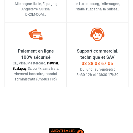
Allemagne, Italie, Espagne,
le Luxembourg,
l'Allemagne,
Angleterre, Suisse,
l'Italie,
l'Espagne,
la Suisse…
DROM-COM…
Paiement en ligne
Support commercial,
100% sécurisé
technique et SAV
03 88 08 67 05
CB, Visa, Mastercard,
Pay
Pal
,
Scalapay
,
3x ou 4x sans frais
,
Du lundi au vendredi :
virement bancaire
, mandat
8h30-12h
et
13h30-17h30
administratif
(Chorus Pro)