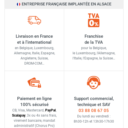
ENTREPRISE FRANÇAISE IMPLANTÉE EN ALSACE
Livraison en France
Franchise
et à l'international
de la TVA
en Belgique, Luxembourg,
pour la Belgique,
Allemagne, Italie, Espagne,
le Luxembourg,
l'Allemagne,
Angleterre, Suisse,
l'Italie,
l'Espagne,
la Suisse…
DROM-COM…
Paiement en ligne
Support commercial,
100% sécurisé
technique et SAV
03 88 08 67 05
CB, Visa, Mastercard,
Pay
Pal
,
Scalapay
,
3x ou 4x sans frais
,
Du lundi au vendredi :
virement bancaire
, mandat
8h30-12h
et
13h30-17h30
administratif
(Chorus Pro)