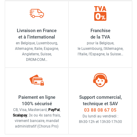
Livraison en France
Franchise
et à l'international
de la TVA
en Belgique, Luxembourg,
pour la Belgique,
Allemagne, Italie, Espagne,
le Luxembourg,
l'Allemagne,
Angleterre, Suisse,
l'Italie,
l'Espagne,
la Suisse…
DROM-COM…
Paiement en ligne
Support commercial,
100% sécurisé
technique et SAV
03 88 08 67 05
CB, Visa, Mastercard,
Pay
Pal
,
Scalapay
,
3x ou 4x sans frais
,
Du lundi au vendredi :
virement bancaire
, mandat
8h30-12h
et
13h30-17h30
administratif
(Chorus Pro)