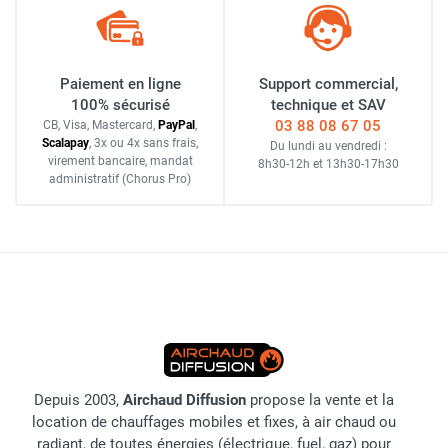
Paiement en ligne
Support commercial,
100% sécurisé
technique et SAV
03 88 08 67 05
CB, Visa, Mastercard,
Pay
Pal
,
Scalapay
,
3x ou 4x sans frais
,
Du lundi au vendredi :
virement bancaire
, mandat
8h30-12h
et
13h30-17h30
administratif
(Chorus Pro)
Depuis 2003,
Airchaud Diffusion
propose la vente et la
location de chauffages mobiles et fixes, à air chaud ou
radiant, de toutes énergies (électrique, fuel, gaz) pour