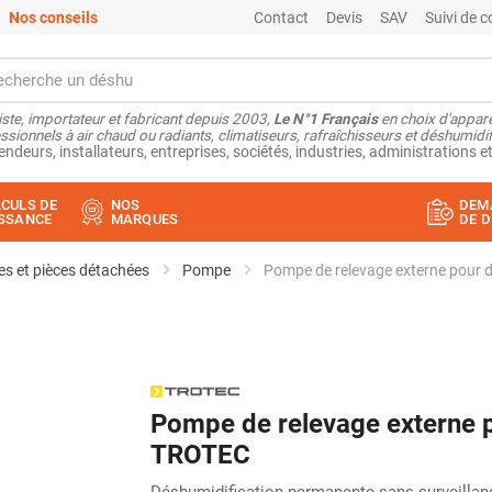
Nos conseils
Contact
Devis
SAV
Suivi de
ste, importateur et fabricant depuis 2003,
Le N°1 Français
en choix d'appare
ssionnels à air chaud ou radiants, climatiseurs, rafraîchisseurs et déshumidifi
endeurs, installateurs, entreprises, sociétés, industries, administrations et
CULS DE
NOS
DEM
SSANCE
MARQUES
DE D
s et pièces détachées
Pompe
Pompe de relevage externe pour 
Pompe de relevage externe p
TROTEC
Déshumidification permanente sans surveillan