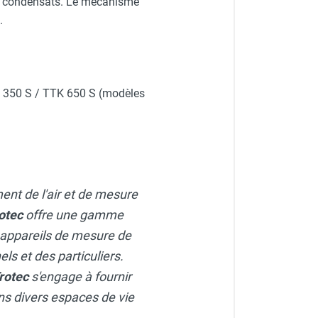
s condensats. Le mécanisme
.
 350 S / TTK 650 S (modèles
TROTEC
ment de l'air et de mesure
otec
offre une gamme
 appareils de mesure de
ls et des particuliers.
rotec
s'engage à fournir
dans divers espaces de vie