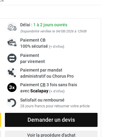
Délai :
1 à 2 jours ouvrés
Disponibilité vérifiée le 04/08/2026 à 12h08
Paiement
CB
100% sécurisé
(
+ d'infos
)
Paiement
par virement
Paiement par mandat
administratif ou Chorus Pro
Paiement
CB
3 fois sans frais
avec
Scalapay
(
+ d'infos
)
Satisfait ou remboursé
28 jours francs pour retourner votre article
Demander un devis
Voir la procédure d'achat