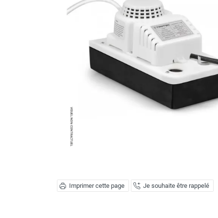
Brumisateur d'air
Coffret de brumisation
Ventilateur brumisateur
Ventilateur / extracteur d'air mobile
Brasseur d'air
Ventilateur fixe
Ventilateur industriel
Ventilateur de chantier
Ventilateur centrifuge
Ventilateur de sol
Ventilateur sur pied
Ventilateur de bureau
Ventilateur de table
Extracteur d'air mural
Extracteur d'air mural hélicoïde
Extracteur d'air mural centrifuge
Imprimer cette page
Je souhaite être rappelé
Extracteur d'air mural ATEX
Extracteur d'air mural résidentiel