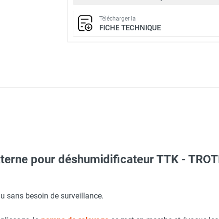
Télécharger la
FICHE TECHNIQUE
terne pour déshumidificateur TTK - TRO
u sans besoin de surveillance.
e chantier à gaz chauds TTK 650 S - TROTEC