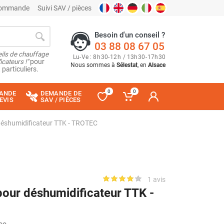
 commande
Suivi SAV / pièces
Besoin d'un conseil ?
03 88 08 67 05
ils de chauffage
Lu
-
Ve
: 8
h
30
-
12
h
/ 13
h
30
-
17
h
30
cateurs !"
pour
Nous sommes à
Sélestat
, en
Alsace
 particuliers.
0
0
ANDE
DEMANDE DE
EVIS
SAV / PIÈCES
déshumidificateur TTK - TROTEC
1 avis
our déshumidificateur TTK -
ce