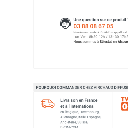
Chauffage FARM au gaz
Chauffage FARM au fioul
Une question sur ce produit 
Chauffage d'atelier granulés / bois /
03 88 08 67 05
carton
Numéro non surtaxé. Coût d'un appel local.
Chaudière fixe à eau
Lun
-
Ven : 8
h
30
-
12
h
/ 13
h
30
-
17
h
Aérotherme fixe mural
Nous sommes à
Sélestat
, en
Alsace
Aérotherme électrique
Aérotherme au gaz
Aérotherme à eau chaude ou froide
Aérotherme au fioul
Aérotherme pompe à chaleur
(détente directe)
POURQUOI COMMANDER CHEZ AIRCHAUD DIFFUSI
Chauffage mobile électrique, fioul et
Tension
gaz
Livraison en France
Puissance
Chauffage mobile électrique
et à l'international
Chauffage électrique soufflant
en Belgique, Luxembourg,
Hauteur de relevage max
Chauffage haute température pour
Allemagne, Italie, Espagne,
Angleterre, Suisse,
étuvage industriel ou destruction
Clapet
DROM-COM…