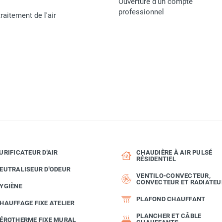
Ouverture d'un compte
4052138011041
professionnel
raitement de l'air
ACCESSOIRES
URIFICATEUR D'AIR
CHAUDIÈRE À AIR PULSÉ
RÉSIDENTIEL
EUTRALISEUR D'ODEUR
VENTILO-CONVECTEUR,
CONVECTEUR ET RADIATEU
YGIÈNE
PLAFOND CHAUFFANT
HAUFFAGE FIXE ATELIER
PLANCHER ET CÂBLE
ÉROTHERME FIXE MURAL