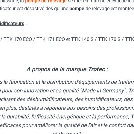
mplissage, la
pompe de relevage
se met en marche et évacue le
ficateur est désactivé dès qu'une
pompe
de relevage est montée
ue à gaz chaud TTK 380 ECO - TROTEC
dificateurs
:
/ TTK 170 ECO / TTK 171 ECO et TTK 140 S / TTK 170 S / TTK
age aux gaz chauds TTK 120 E - TROTEC
A propos de la marque
Trotec
:
chauds mobile de chantier électrique monophasé TTK 170 S - 
 la fabrication et la distribution d'équipements de traite
 pour son innovation et sa qualité "Made in Germany",
Tr
ncluant des déshumidificateurs, des humidificateurs, des
en plus, destinés à répondre aux besoins des professionne
 dégivrage aux gaz chauds TTK 122 E - TROTEC
a durabilité, l'efficacité énergétique et la performance,
T
efficaces pour améliorer la qualité de l'air et le confort 
et de travail.