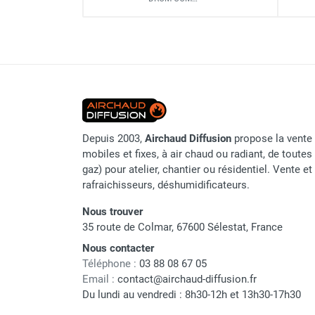
punaises de lit
Diamètre max entrée extérieure
Chauffage électrique infrarouge
tuyau
Chauffage électrique par convection
Chauffage mobile au fioul et GNR
Diamètre intérieur sortie tuyau
Chauffage fioul soufflant avec
cheminée et réservoir intégré
Dimensions L x l x H
Chauffage fioul soufflant avec
cheminée à raccorder sur citerne
Poids
Depuis 2003,
Airchaud Diffusion
propose la vente 
Chauffage fioul soufflant sans
Débit
mobiles et fixes, à air chaud ou radiant, de toutes 
cheminée à combustion directe
gaz) pour atelier, chantier ou résidentiel. Vente e
Chauffage fioul
rafraichisseurs, déshumidificateurs.
infrarouge/rayonnant
Chauffage mobile au gaz propane /
Nous trouver
butane
35 route de Colmar, 67600 Sélestat, France
Marque
Chauffage mobile au gaz à
Nous contacter
combustion directe
Référence fournisseur
Téléphone :
03 88 08 67 05
Chauffage mobile au gaz à
Email :
contact@airchaud-diffusion.fr
Origine
combustion indirecte
Du lundi au vendredi : 8h30-12h et 13h30-17h30
Chauffage mobile au gaz rayonnant