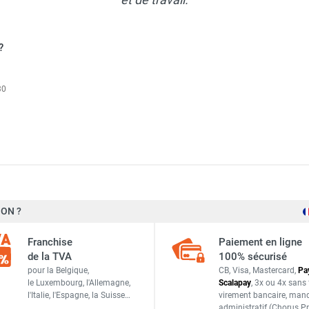
?
30
ON ?
220 V - 50/60 Hz
Franchise
Paiement en ligne
58/55 W
de la TVA
100% sécurisé
pour la Belgique,
CB, Visa, Mastercard,
Pa
3,9 m
le Luxembourg,
l'Allemagne,
Scalapay
,
3x ou 4x sans 
l'Italie,
l'Espagne,
la Suisse…
virement bancaire
, man
Anti-retour
administratif
(Chorus Pr