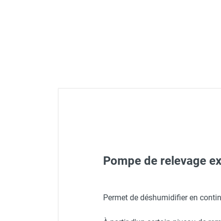
Déstratificateur ventilateur de
plafond
Déstratificateur industriel à pales
Déstratificateur industriel caréné
Déstratificateur de plafond design
Déstratificateur Airius
VMC
Caisson d'Extraction VMC Collective
Caisson d'Extraction VMC tertiaire
Déshumidificateur d'air
Déshumidificateur mobile
professionnel
Déshumidificateur fixe
Déshumidificateur de maison et de
Pompe de relevage ex
confort
Déshumidificateur à adsorption /
Déshydrateur
Permet de déshumidifier en contin
Humidificateur d'air
Déshumidificateur mobile d
Purificateur d'air