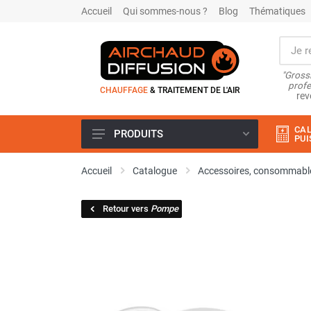
Accueil
Qui sommes-nous ?
Blog
Thématiques
"Grossi
profe
CHAUFFAGE
& TRAITEMENT DE L'AIR
rev
CAL
PRODUITS
PUI
Airchaud Location
Accueil
Catalogue
Accessoires, consommable
Climatiseur
Climatiseur mobile
Retour vers
Pompe
Climatiseur mobile résidentiel et
tertiaire
Climatiseur fixe
Rafraîchisseur d'air
Rafraichisseur d'air mobile
Rafraîchisseur d'air gainable
Rafraichisseur d’air fixe