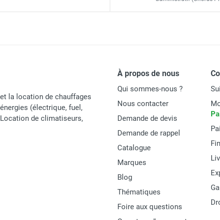
Ø 25 mm
Ø 5 mm
280 x 125 x 140 mm
À propos de nous
C
1,9 kg
Qui sommes-nous ?
Su
et la location de chauffages
Nous contacter
Mo
90 l/h à une hauteur de refoulement de 3 m
énergies (électrique, fuel,
Pa
t Location de climatiseurs,
Demande de devis
Pa
Demande de rappel
Fi
Catalogue
Li
Marques
Trotec
Ex
Blog
6100003020
Ga
Thématiques
Dr
Allemagne
Foire aux questions