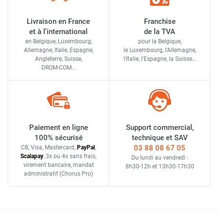
Livraison en France
Franchise
et à l'international
de la TVA
en Belgique, Luxembourg,
pour la Belgique,
Allemagne, Italie, Espagne,
le Luxembourg,
l'Allemagne,
Angleterre, Suisse,
l'Italie,
l'Espagne,
la Suisse…
DROM-COM…
Paiement en ligne
Support commercial,
100% sécurisé
technique et SAV
03 88 08 67 05
CB, Visa, Mastercard,
Pay
Pal
,
Scalapay
,
3x ou 4x sans frais
,
Du lundi au vendredi :
virement bancaire
, mandat
8h30-12h
et
13h30-17h30
administratif
(Chorus Pro)