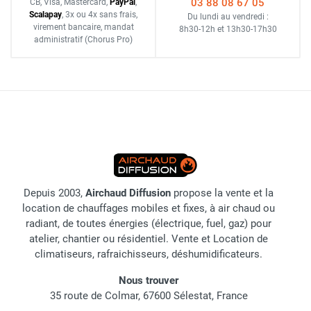
03 88 08 67 05
CB, Visa, Mastercard,
Pay
Pal
,
Scalapay
,
3x ou 4x sans frais
,
Du lundi au vendredi :
virement bancaire
, mandat
8h30-12h
et
13h30-17h30
administratif
(Chorus Pro)
Depuis 2003,
Airchaud Diffusion
propose la vente et la
location de chauffages mobiles et fixes, à air chaud ou
radiant, de toutes énergies (électrique, fuel, gaz) pour
atelier, chantier ou résidentiel. Vente et Location de
climatiseurs, rafraichisseurs, déshumidificateurs.
Nous trouver
35 route de Colmar, 67600 Sélestat, France