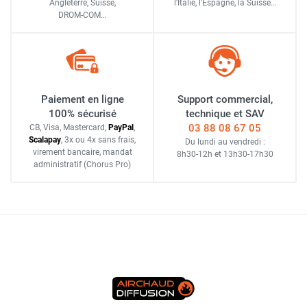
Angleterre, Suisse,
l'Italie,
l'Espagne,
la Suisse…
DROM-COM…
Paiement en ligne
Support commercial,
100% sécurisé
technique et SAV
03 88 08 67 05
CB, Visa, Mastercard,
Pay
Pal
,
Scalapay
,
3x ou 4x sans frais
,
Du lundi au vendredi :
virement bancaire
, mandat
8h30-12h
et
13h30-17h30
administratif
(Chorus Pro)