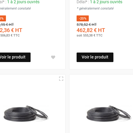
ai* :
1 à 2 jours ouvrés
Délai* :
1 à 2 jours ouvrés
énéralement constaté
* généralement constaté
0%
-20%
,95 €
HT
578,52 €
HT
2,36 €
HT
462,82 €
HT
t
506,83 €
TTC
soit
555,38 €
TTC
Voir le produit
Voir le produit