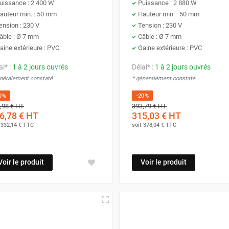
uissance : 2 400 W
Puissance : 2 880 W
auteur min. : 50 mm
Hauteur min. : 50 mm
ension : 230 V
Tension : 230 V
âble : Ø 7 mm
Câble : Ø 7 mm
aine extérieure : PVC
Gaine extérieure : PVC
ai* :
1 à 2 jours ouvrés
Délai* :
1 à 2 jours ouvrés
énéralement constaté
* généralement constaté
0%
-20%
,98 €
HT
393,79 €
HT
6,78 €
HT
315,03 €
HT
t
332,14 €
TTC
soit
378,04 €
TTC
Voir le produit
Voir le produit