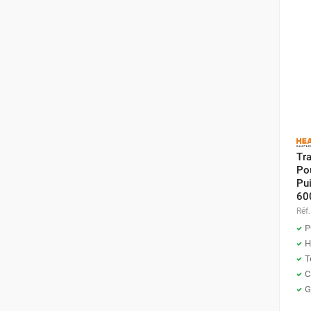
Neutraliseur d'odeur
Hygiène
Sèche-main et sèche-cheveux
Distributeur de savon
Chauffage fixe atelier
Chauffage d'atelier fixe au fioul et
GNR
Chauffage au fioul avec réservoir
intégré
Tr
Chauffage au fioul à raccorder sur
Pou
citerne
Pu
Aérotherme au fioul
60
Chauffage polycombustible / huile
Réf.
Chauffage d'atelier fixe avec brûleur
P
gaz
H
T
Chauffage d'atelier suspendu
C
Chauffage suspendu au fioul
G
Chauffage suspendu au gaz
Chauffage FARM