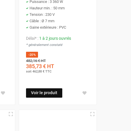
Puissance : 3 360 W
Hauteur min. : 50 mm
Tension : 230 V
Câble : Ø 7 mm
Gaine extérieure : PVC
Délai* :
1 à 2 jours ouvrés
* généralement constaté
-20%
482,16 €
HT
385,73 €
HT
soit
462,88 €
TTC
Voir le produit