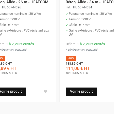
ton, Allée - 26 m - HEATCOM
Béton, Allée - 34 m - HEAT
 :
HE 50744026
Réf. :
HE 50744034
uissance nominale : 30 W/m
Puissance nominale : 30 W/m
ension : 230 V
Tension : 230 V
âble : Ø 7 mm
Câble : Ø 7 mm
aine extérieure : PVC résistant aux
Gaine extérieure : PVC résistan
V
UV
ai* :
1 à 2 jours ouvrés
Délai* :
1 à 2 jours ouvrés
énéralement constaté
* généralement constaté
0%
-20%
,86 €
HT
138,82 €
HT
,89 €
HT
111,06 €
HT
t
110,27 €
TTC
soit
133,27 €
TTC
Voir le produit
Voir le produit