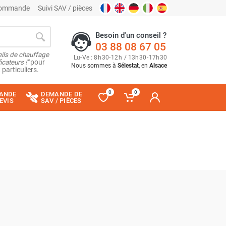
 commande
Suivi SAV / pièces
Besoin d'un conseil ?
03 88 08 67 05
ils de chauffage
Lu
-
Ve
: 8
h
30
-
12
h
/ 13
h
30
-
17
h
30
cateurs !"
pour
Nous sommes à
Sélestat
, en
Alsace
 particuliers.
0
0
ANDE
DEMANDE DE
EVIS
SAV / PIÈCES