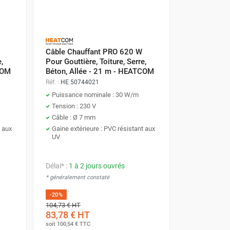
Câble Chauffant PRO 620 W
,
Pour Gouttière, Toiture, Serre,
COM
Béton, Allée - 21 m - HEATCOM
Réf. :
HE 50744021
Puissance nominale : 30 W/m
Tension : 230 V
Câble : Ø 7 mm
t aux
Gaine extérieure : PVC résistant aux
UV
Délai* :
1 à 2 jours ouvrés
* généralement constaté
-20%
104,73 €
HT
83,78 €
HT
soit
100,54 €
TTC