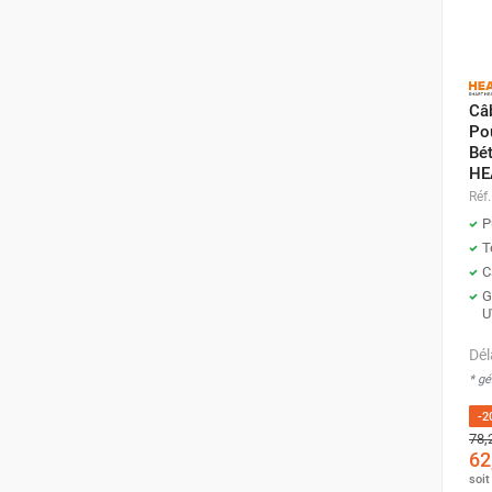
punaises de lit
Chauffage électrique infrarouge
Chauffage électrique par convection
Chauffage mobile au fioul et GNR
Câ
Chauffage fioul soufflant avec
Pou
cheminée et réservoir intégré
Bét
Chauffage fioul soufflant avec
HE
cheminée à raccorder sur citerne
Réf.
Chauffage fioul soufflant sans
P
cheminée à combustion directe
T
Chauffage fioul
C
G
infrarouge/rayonnant
U
Chauffage mobile au gaz propane /
butane
Dél
Chauffage mobile au gaz à
* g
combustion directe
-2
Chauffage mobile au gaz à
78,
combustion indirecte
62
soi
Chauffage mobile au gaz rayonnant