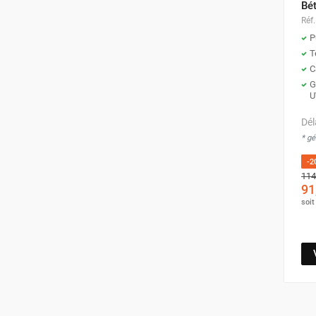
Bé
Parasol chauffant et radiant
Réf.
infrarouge sur mât
P
Parasol chauffant à gaz
T
Parasol chauffant et radiant sur
C
mât électrique
G
U
Chauffe terrasse aux pellets
Chauffage infrarouge fixe mur et
Dél
plafond
* g
Chauffage radiant électrique
-2
Chauffage Infrarouge électrique fixe
114
Panneau rayonnant
91
Lustre infrarouge électrique
soi
suspendu
Réglette et cassette rayonnante
Chauffage tube radiant et radiant
lumineux au gaz
Chauffage radiant tube suspendu
au gaz