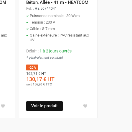
COM
Béton, Allée - 41 m - HEATCOM
Réf. :
HE 50744041
Puissance nominale : 30 W/m
Tension : 230 V
Câble : Ø 7 mm
t aux
Gaine extérieure : PVC résistant aux
UV
Délai* :
1 à 2 jours ouvrés
* généralement constaté
-20%
162,71 €
HT
130,17 €
HT
soit
156,20 €
TTC
Voir le produit