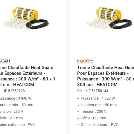
ame Chauffante Heat Guard
Trame Chauffante Heat Gua
r Espaces Extérieurs -
Pour Espaces Extérieurs -
issance : 300 W/m² - 80 x 1
Puissance : 300 W/m² - 80 
0 cm - HEATCOM
800 cm - HEATCOM
 :
HE 51758128
Réf. :
HE 51758144
uissance : 3 840 W
Puissance : 4 320 W
auteur min. : 50 mm
Hauteur min. : 50 mm
ension : 230 V
Tension : 230 V
âble : Ø 7 mm
Câble : Ø 7 mm
aine extérieure : PVC
Gaine extérieure : PVC