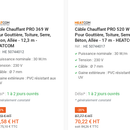
ble Chauffant PRO 369 W
Câble Chauffant PRO 520 W
r Gouttière, Toiture, Serre,
Pour Gouttière, Toiture, Serre
on, Allée - 12,3 m -
Béton, Allée - 17 m - HEAT
ATCOM
Réf. :
HE 50744017
 :
HE 50744012
Puissance nominale : 30 W/m
uissance nominale : 30 W/m
Tension : 230 V
ension : 230 V
Câble : Ø 7 mm
âble : Ø 7 mm
Gaine extérieure : PVC résistan
UV
aine extérieure : PVC résistant aux
V
ai* :
1 à 2 jours ouvrés
Délai* :
1 à 2 jours ouvrés
énéralement constaté
* généralement constaté
0%
-20%
23 €
HT
87,77 €
HT
,58 €
HT
70,22 €
HT
t
75,10 €
TTC
soit
84,26 €
TTC