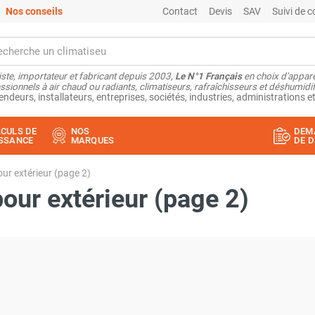
Nos conseils
Contact
Devis
SAV
Suivi de
ste, importateur et fabricant depuis 2003,
Le N°1 Français
en choix d'appare
ssionnels à air chaud ou radiants, climatiseurs, rafraîchisseurs et déshumidifi
endeurs, installateurs, entreprises, sociétés, industries, administrations et
CULS DE
NOS
DEM
SSANCE
MARQUES
DE D
ur extérieur (page 2)
our extérieur (page 2)