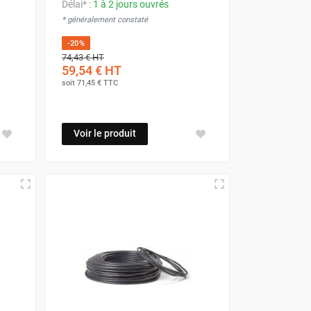
Délai* :
1 à 2 jours ouvrés
* généralement constaté
-20%
74,43 €
HT
59,54 €
HT
soit
71,45 €
TTC
Voir le produit