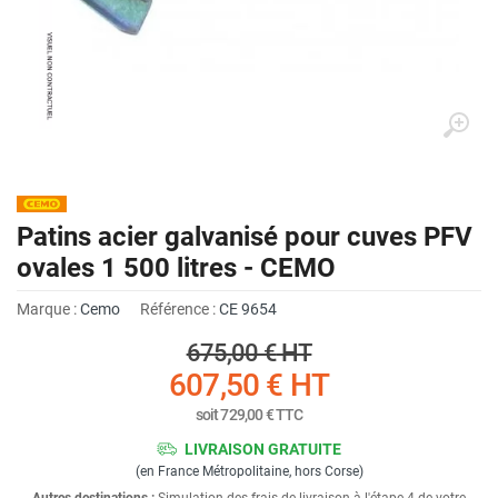
Patins acier galvanisé pour cuves PFV
ovales 1 500 litres - CEMO
Marque :
Cemo
Référence :
CE 9654
675,00 €
HT
607,50 €
HT
soit
729,00 €
TTC
LIVRAISON GRATUITE
(en France Métropolitaine, hors Corse)
Autres destinations :
Simulation des frais de livraison à l'étape 4 de votre