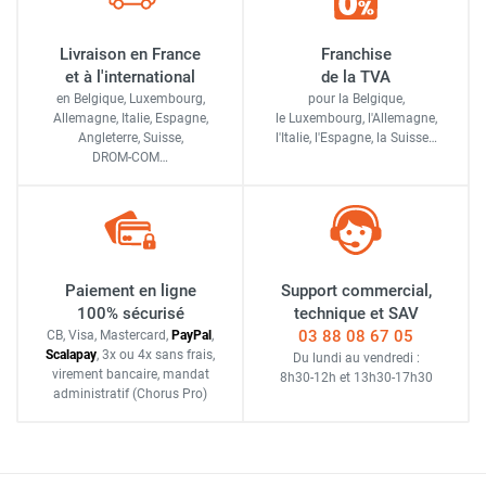
Livraison en France
Franchise
et à l'international
de la TVA
en Belgique, Luxembourg,
pour la Belgique,
Allemagne, Italie, Espagne,
le Luxembourg,
l'Allemagne,
Angleterre, Suisse,
l'Italie,
l'Espagne,
la Suisse…
DROM-COM…
Paiement en ligne
Support commercial,
100% sécurisé
technique et SAV
03 88 08 67 05
CB, Visa, Mastercard,
Pay
Pal
,
Scalapay
,
3x ou 4x sans frais
,
Du lundi au vendredi :
virement bancaire
, mandat
8h30-12h
et
13h30-17h30
administratif
(Chorus Pro)