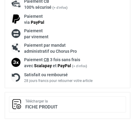
Paiement
CB
100% sécurisé
(
+ d'infos
)
Paiement
via
Pay
Pal
Paiement
par virement
Paiement par mandat
administratif ou Chorus Pro
Paiement
CB
3 fois sans frais
avec
Scalapay
et
Pay
Pal
(
+ d'infos
)
Satisfait ou remboursé
28 jours francs pour retourner votre article
Télécharger la
FICHE PRODUIT