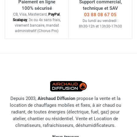
Paiement en ligne
Support commercial,
100% sécurisé
technique et SAV
03 88 08 67 05
CB, Visa, Mastercard,
Pay
Pal
,
Scalapay
,
3x ou 4x sans frais
,
Du lundi au vendredi :
virement bancaire
, mandat
8h30-12h
et
13h30-17h30
administratif
(Chorus Pro)
Depuis 2003,
Airchaud Diffusion
propose la vente et la
location de chauffages mobiles et fixes, à air chaud ou
radiant, de toutes énergies (électrique, fuel, gaz) pour
atelier, chantier ou résidentiel. Vente et Location de
climatiseurs, rafraichisseurs, déshumidificateurs.