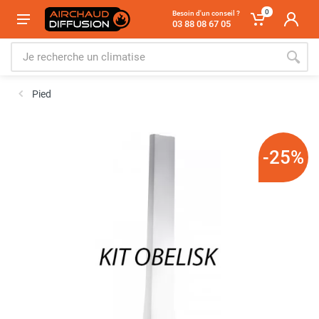
0
Besoin d'un conseil ?
03 88 08 67 05
Pied
-25%