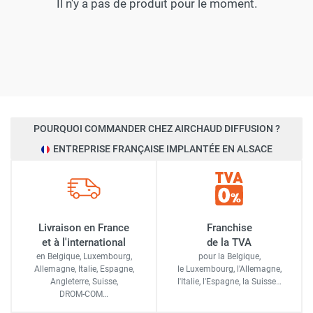
pourquoi nous nous assurons que votre commande arrive
Il n'y a pas de produit pour le moment.
à votre porte avec
la plus grande efficacité
.
Faites vos achats sur Airchaud Diffusion pour une
expérience où l'excellence et la vitesse de livraison s'allient
à l'avantage de prix compétitifs.
POURQUOI COMMANDER CHEZ AIRCHAUD DIFFUSION ?
ENTREPRISE FRANÇAISE IMPLANTÉE EN ALSACE
Livraison en France
Franchise
et à l'international
de la TVA
en Belgique, Luxembourg,
pour la Belgique,
Allemagne, Italie, Espagne,
le Luxembourg,
l'Allemagne,
Angleterre, Suisse,
l'Italie,
l'Espagne,
la Suisse…
DROM-COM…