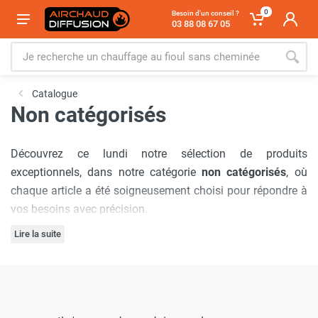
0
Besoin d'un conseil ?
03 88 08 67 05
Catalogue
Non catégorisés
Découvrez ce lundi notre sélection de produits
exceptionnels, dans notre catégorie
non catégorisés
, où
chaque article a été soigneusement choisi pour répondre à
vos besoins avec précision.
Lire la suite
Notre engagement à offrir
les meilleurs prix du marché
est
inébranlable, garantissant que vous bénéficierez d'offres
inégalées à chaque visite. De plus, nous comprenons
l'importance
d'un service de livraison rapide
! C'est