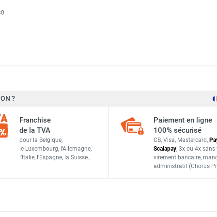
30
ON ?
Ø 315 mm
Franchise
Paiement en ligne
de la TVA
100% sécurisé
pour la Belgique,
CB, Visa, Mastercard,
Pa
le Luxembourg,
l'Allemagne,
Scalapay
,
3x ou 4x sans 
S&P France / Unelvent
l'Italie,
l'Espagne,
la Suisse…
virement bancaire
, man
administratif
(Chorus Pr
970470
MPM 315