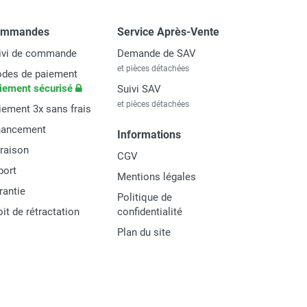
ommandes
Service Après-Vente
ivi de commande
Demande de SAV
et pièces détachées
des de paiement
iement sécurisé
Suivi SAV
et pièces détachées
iement 3x sans frais
nancement
Informations
vraison
CGV
port
Mentions légales
rantie
Politique de
oit de rétractation
confidentialité
Plan du site