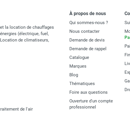
Espagne
8445325157480
À propos de nous
C
Qui sommes-nous ?
Su
ACCESSOIRES
et la location de chauffages
Nous contacter
Mo
énergies (électrique, fuel,
Pa
t Location de climatiseurs,
Demande de devis
Pa
Demande de rappel
Fi
Catalogue
Li
Marques
Ex
Blog
Ga
Thématiques
Dr
Foire aux questions
Ouverture d'un compte
professionnel
raitement de l'air