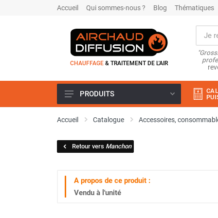
Accueil
Qui sommes-nous ?
Blog
Thématiques
"Grossi
profe
CHAUFFAGE
& TRAITEMENT DE L'AIR
rev
CAL
PRODUITS
PUI
Airchaud Location
Accueil
Catalogue
Accessoires, consommable
Climatiseur
Climatiseur mobile
Retour vers
Manchon
Climatiseur mobile résidentiel et
tertiaire
Climatiseur fixe
A propos de ce produit :
Rafraîchisseur d'air
Vendu à l'unité
Rafraichisseur d'air mobile
Rafraîchisseur d'air gainable
Rafraichisseur d’air fixe