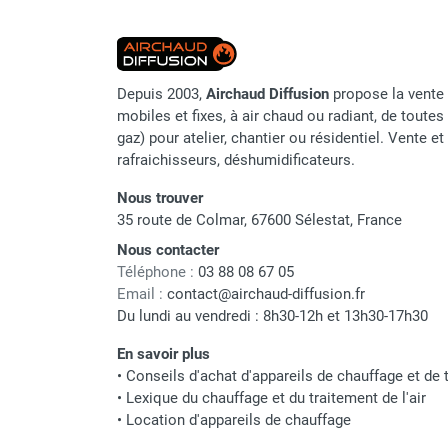
Origine
punaises de lit
Chauffage électrique infrarouge
Code EAN
Chauffage électrique par convection
Chauffage mobile au fioul et GNR
Classement produit
Depuis 2003,
Airchaud Diffusion
propose la vente 
Chauffage fioul soufflant avec
mobiles et fixes, à air chaud ou radiant, de toutes 
cheminée et réservoir intégré
gaz) pour atelier, chantier ou résidentiel. Vente e
Chauffage fioul soufflant avec
rafraichisseurs, déshumidificateurs.
cheminée à raccorder sur citerne
Nous trouver
Chauffage fioul soufflant sans
35 route de Colmar, 67600 Sélestat, France
cheminée à combustion directe
Chauffage fioul
Nous contacter
infrarouge/rayonnant
Téléphone :
03 88 08 67 05
Email :
contact@airchaud-diffusion.fr
Chauffage mobile au gaz propane /
Du lundi au vendredi : 8h30-12h et 13h30-17h30
butane
Chauffage mobile au gaz à
En savoir plus
combustion directe
•
Conseils d'achat d'appareils de chauffage et de t
Chauffage mobile au gaz à
•
Lexique du chauffage et du traitement de l'air
combustion indirecte
•
Location d'appareils de chauffage
Chauffage mobile au gaz rayonnant