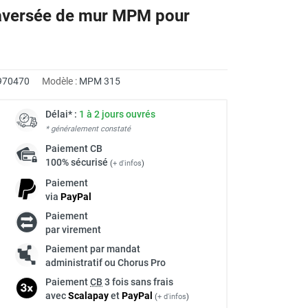
raversée de mur MPM pour
970470
Modèle :
MPM 315
Délai* :
1 à 2 jours ouvrés
* généralement constaté
Paiement
CB
100% sécurisé
(
+ d'infos
)
Paiement
via
Pay
Pal
Paiement
par virement
Paiement par mandat
administratif ou Chorus Pro
Paiement
CB
3 fois sans frais
avec
Scalapay
et
Pay
Pal
(
+ d'infos
)