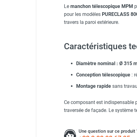
Neutraliseur d'odeur
Le
manchon télescopique MPM
p
Hygiène
pour les modèles
PURECLASS 80
Purificateur d'air double f
Sèche-main et sèche-cheveux
travers la paroi extérieure.
Distributeur de savon
Chauffage fixe atelier
Purificateur d'air double f
Chauffage d'atelier fixe au fioul et
Caractéristiques t
GNR
Chauffage au fioul avec réservoir
Purificateur d'air double f
Diamètre nominal : Ø 315 
intégré
Chauffage au fioul à raccorder sur
Conception télescopique
: r
citerne
Purificateur d'air double f
Aérotherme au fioul
Montage rapide
sans travau
Chauffage polycombustible / huile
Chauffage d'atelier fixe avec brûleur
Ce composant est indispensable p
Purificateur d'air double f
gaz
traversée de façade. Le système t
Chauffage d'atelier suspendu
Chauffage suspendu au fioul
Chauffage suspendu au gaz
Une question sur ce produit 
Chauffage FARM