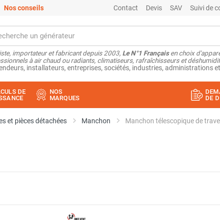
Nos conseils
Contact
Devis
SAV
Suivi de
ste, importateur et fabricant depuis 2003,
Le N°1 Français
en choix d'appare
ssionnels à air chaud ou radiants, climatiseurs, rafraîchisseurs et déshumidifi
endeurs, installateurs, entreprises, sociétés, industries, administrations et
CULS DE
NOS
DEM
SSANCE
MARQUES
DE D
s et pièces détachées
Manchon
Manchon télescopique de tra