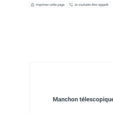
Déstratificateur ventilateur de
Imprimer cette page
Je souhaite être rappelé
plafond
Déstratificateur industriel à pales
Déstratificateur industriel caréné
Déstratificateur de plafond design
Déstratificateur Airius
VMC
Caisson d'Extraction VMC Collective
Caisson d'Extraction VMC tertiaire
Déshumidificateur d'air
Déshumidificateur mobile
professionnel
Déshumidificateur fixe
Déshumidificateur de maison et de
confort
Déshumidificateur à adsorption /
Manchon télescopiqu
Déshydrateur
Humidificateur d'air
Purificateur d'air