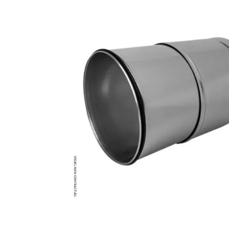
Brumisateur d'air
Coffret de brumisation
Ventilateur brumisateur
Ventilateur / extracteur d'air mobile
Brasseur d'air
Ventilateur fixe
Ventilateur industriel
Ventilateur de chantier
Ventilateur centrifuge
Ventilateur de sol
Ventilateur sur pied
Ventilateur de bureau
Ventilateur de table
Extracteur d'air mural
Extracteur d'air mural hélicoïde
Extracteur d'air mural centrifuge
Extracteur d'air mural ATEX
Extracteur d'air mural résidentiel