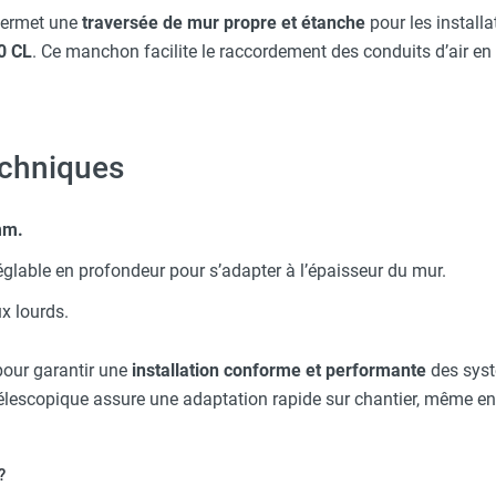
ermet une
traversée de mur propre et étanche
pour les installa
0 CL
. Ce manchon facilite le raccordement des conduits d’air en
lux décentralisé PURECLASS 800 CL CP - S&P
lux décentralisé PURECLASS 800 CL DI CO₂ CP - S&P
echniques
lux décentralisé PURECLASS 800 CL DC CO₂ CP - S&P
mm.
églable en profondeur pour s’adapter à l’épaisseur du mur.
lux décentralisé PURECLASS 800 CL PH CO₂ CP - S&P
x lourds.
our garantir une
installation conforme et performante
des syst
lux décentralisé PURECLASS 800 PH DI CO₂ CP - S&P
élescopique assure une adaptation rapide sur chantier, même en
?