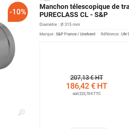
Manchon télescopique de t
-10%
PURECLASS CL - S&P
Diamètre : Ø 315 mm
Marque :
S&P France / Unelvent
Référence :
UN 
207,13 €
HT
186,42 €
HT
soit
223,70 €
TTC