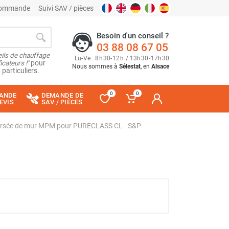
 commande
Suivi SAV / pièces
Besoin d'un conseil ?
03 88 08 67 05
ils de chauffage
Lu
-
Ve
: 8
h
30
-
12
h
/ 13
h
30
-
17
h
30
cateurs !"
pour
Nous sommes à
Sélestat
, en
Alsace
 particuliers.
0
0
ANDE
DEMANDE DE
EVIS
SAV / PIÈCES
versée de mur MPM pour PURECLASS CL - S&P