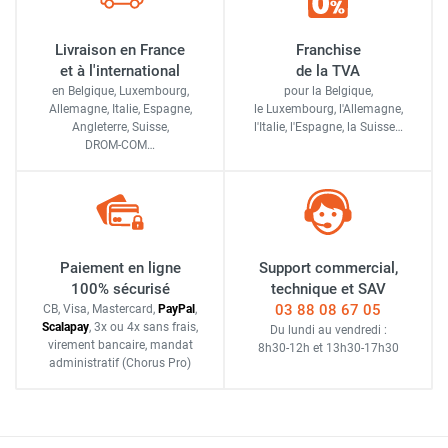
Livraison en France
Franchise
et à l'international
de la TVA
en Belgique, Luxembourg,
pour la Belgique,
Allemagne, Italie, Espagne,
le Luxembourg,
l'Allemagne,
Angleterre, Suisse,
l'Italie,
l'Espagne,
la Suisse…
DROM-COM…
Paiement en ligne
Support commercial,
100% sécurisé
technique et SAV
03 88 08 67 05
CB, Visa, Mastercard,
Pay
Pal
,
Scalapay
,
3x ou 4x sans frais
,
Du lundi au vendredi :
virement bancaire
, mandat
8h30-12h
et
13h30-17h30
administratif
(Chorus Pro)