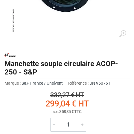
Manchette souple circulaire ACOP-
250 - S&P
Marque :
S&P France / Unelvent
Référence :
UN 950761
332,27 €
HT
299,04 €
HT
soit
358,85 €
TTC