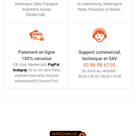
Allemagne, Italie, Espagne,
le Luxembourg,
l'Allemagne,
Angleterre, Suisse,
l'Italie,
l'Espagne,
la Suisse…
DROM-COM…
Paiement en ligne
Support commercial,
100% sécurisé
technique et SAV
03 88 08 67 05
CB, Visa, Mastercard,
Pay
Pal
,
Scalapay
,
3x ou 4x sans frais
,
Du lundi au vendredi :
virement bancaire
, mandat
8h30-12h
et
13h30-17h30
administratif
(Chorus Pro)