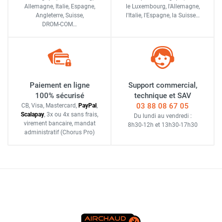
Allemagne, Italie, Espagne,
le Luxembourg,
l'Allemagne,
Angleterre, Suisse,
l'Italie,
l'Espagne,
la Suisse…
DROM-COM…
Paiement en ligne
Support commercial,
100% sécurisé
technique et SAV
03 88 08 67 05
CB, Visa, Mastercard,
Pay
Pal
,
Scalapay
,
3x ou 4x sans frais
,
Du lundi au vendredi :
virement bancaire
, mandat
8h30-12h
et
13h30-17h30
administratif
(Chorus Pro)