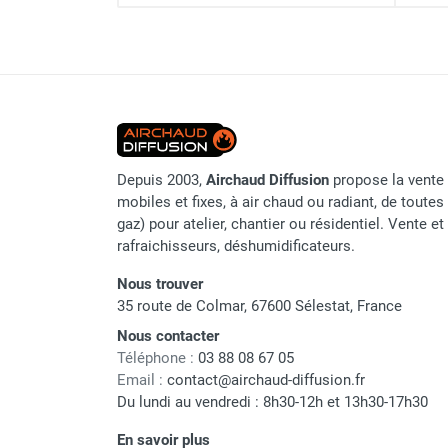
Chauffage FARM au gaz
Chauffage FARM au fioul
Chauffage d'atelier granulés / bois /
carton
Chaudière fixe à eau
Aérotherme fixe mural
Aérotherme électrique
Depuis 2003,
Airchaud Diffusion
propose la vente 
Aérotherme au gaz
mobiles et fixes, à air chaud ou radiant, de toutes 
Aérotherme à eau chaude ou froide
gaz) pour atelier, chantier ou résidentiel. Vente e
Aérotherme au fioul
rafraichisseurs, déshumidificateurs.
Aérotherme pompe à chaleur
Nous trouver
(détente directe)
35 route de Colmar, 67600 Sélestat, France
Chauffage mobile électrique, fioul et
gaz
Nous contacter
Téléphone :
03 88 08 67 05
Chauffage mobile électrique
Email :
contact@airchaud-diffusion.fr
Chauffage électrique soufflant
Du lundi au vendredi : 8h30-12h et 13h30-17h30
Chauffage haute température pour
étuvage industriel ou destruction
En savoir plus