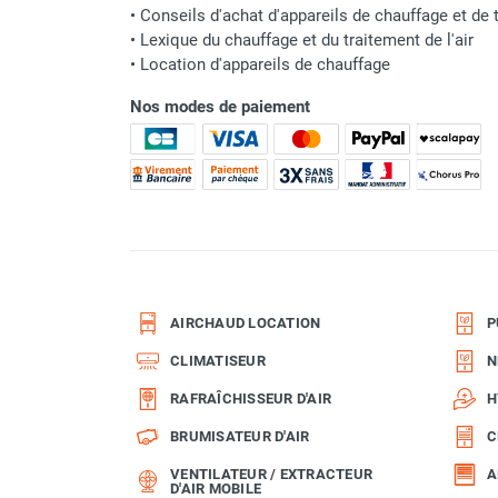
punaises de lit
•
Conseils d'achat d'appareils de chauffage et de t
Chauffage électrique infrarouge
•
Lexique du chauffage et du traitement de l'air
Chauffage électrique par convection
•
Location d'appareils de chauffage
Chauffage mobile au fioul et GNR
Nos modes de paiement
Chauffage fioul soufflant avec
cheminée et réservoir intégré
Chauffage fioul soufflant avec
cheminée à raccorder sur citerne
Chauffage fioul soufflant sans
cheminée à combustion directe
Chauffage fioul
infrarouge/rayonnant
AIRCHAUD LOCATION
P
Chauffage mobile au gaz propane /
butane
CLIMATISEUR
N
Chauffage mobile au gaz à
RAFRAÎCHISSEUR D'AIR
H
combustion directe
Chauffage mobile au gaz à
BRUMISATEUR D'AIR
C
combustion indirecte
VENTILATEUR / EXTRACTEUR
A
Chauffage mobile au gaz rayonnant
D'AIR MOBILE