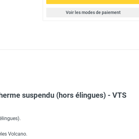
Voir les modes de paiement
otherme suspendu (hors élingues) - VTS
chaude ou froide 20kW moteur EC VR MINI - VOLCANO
élingues).
les Volcano.