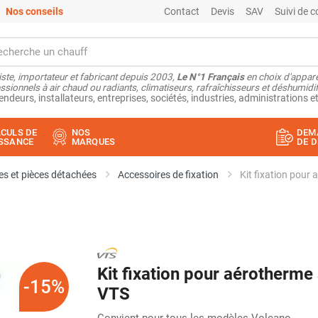
Nos conseils
Contact
Devis
SAV
Suivi de
ste, importateur et fabricant depuis 2003,
Le N°1 Français
en choix d'appare
ssionnels à air chaud ou radiants, climatiseurs, rafraîchisseurs et déshumidifi
endeurs, installateurs, entreprises, sociétés, industries, administrations et
CULS DE
NOS
DEM
SSANCE
MARQUES
DE D
s et pièces détachées
Accessoires de fixation
Kit fixation pour
Kit fixation pour aérotherme
-15%
VTS
Convient pour tous les modèles Volcano