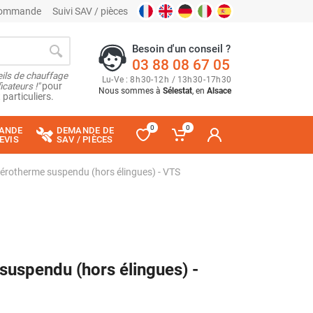
 commande
Suivi SAV / pièces
Besoin d'un conseil ?
03 88 08 67 05
ils de chauffage
Lu
-
Ve
: 8
h
30
-
12
h
/ 13
h
30
-
17
h
30
cateurs !"
pour
Nous sommes à
Sélestat
, en
Alsace
 particuliers.
0
0
ANDE
DEMANDE DE
EVIS
SAV / PIÈCES
 aérotherme suspendu (hors élingues) - VTS
 suspendu (hors élingues) -
-15%