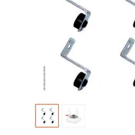
Brumisateur d'air
Coffret de brumisation
Ventilateur brumisateur
Ventilateur / extracteur d'air mobile
Brasseur d'air
Ventilateur fixe
Ventilateur industriel
Ventilateur de chantier
Ventilateur centrifuge
Ventilateur de sol
Ventilateur sur pied
Ventilateur de bureau
Ventilateur de table
Extracteur d'air mural
Extracteur d'air mural hélicoïde
Extracteur d'air mural centrifuge
Extracteur d'air mural ATEX
Extracteur d'air mural résidentiel