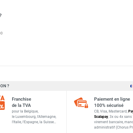
chaude ou froide 27kW moteur EC VR MINI 3 - VOLCANO
?
30
u froide 30kW moteur EC VR1 - VOLCANO
u froide 100kW moteur EC VR4 - VOLCANO
ON ?
VTS
u froide 50kW moteur EC VR2 - VOLCANO
Franchise
Paiement en ligne
0381
de la TVA
100% sécurisé
pour la Belgique,
CB, Visa, Mastercard,
Pa
5902854460052
le Luxembourg,
l'Allemagne,
Scalapay
,
3x ou 4x sans 
l'Italie,
l'Espagne,
la Suisse…
virement bancaire
, man
ACCESSOIRES
administratif
(Chorus Pr