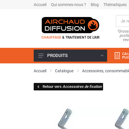
Accueil
Qui sommes-nous ?
Blog
Thématiques
"Grossi
profe
CHAUFFAGE
& TRAITEMENT DE L'AIR
rev
CAL
PRODUITS
PUI
Airchaud Location
Accueil
Catalogue
Accessoires, consommable
Climatiseur
Climatiseur mobile
Retour vers
Accessoires de fixation
Climatiseur mobile résidentiel et
tertiaire
Climatiseur fixe
Rafraîchisseur d'air
Rafraichisseur d'air mobile
Rafraîchisseur d'air gainable
Rafraichisseur d’air fixe