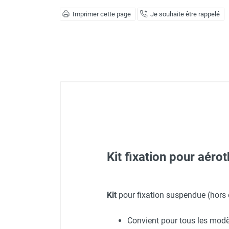
Déstratificateur ventilateur de
Imprimer cette page
Je souhaite être rappelé
plafond
Déstratificateur industriel à pales
Déstratificateur industriel caréné
Déstratificateur de plafond design
Déstratificateur Airius
VMC
Caisson d'Extraction VMC Collective
Caisson d'Extraction VMC tertiaire
Déshumidificateur d'air
Déshumidificateur mobile
professionnel
Déshumidificateur fixe
Kit fixation pour aér
Déshumidificateur de maison et de
confort
Déshumidificateur à adsorption /
Aérotherme compact à eau 
Kit
pour fixation suspendue (hors 
Déshydrateur
Humidificateur d'air
Convient pour tous les modè
Purificateur d'air