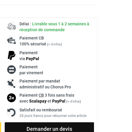
Délai :
Livrable sous 1 à 2 semaines à
réception de commande
Paiement
CB
100% sécurisé
(
+ d'infos
)
Paiement
via
Pay
Pal
Paiement
par virement
Paiement par mandat
administratif ou Chorus Pro
Paiement
CB
3 fois sans frais
avec
Scalapay
et
Pay
Pal
(
+ d'infos
)
Satisfait ou remboursé
28 jours francs pour retourner votre article
Demander un devis