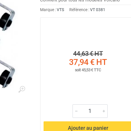
Marque :
VTS
Référence :
VT 0381
44,63 €
HT
37,94 €
HT
soit
45,53 €
TTC
Ajouter au panier