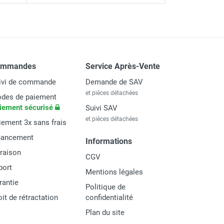
ommandes
Service Après-Vente
ivi de commande
Demande de SAV
et pièces détachées
des de paiement
iement sécurisé
Suivi SAV
et pièces détachées
iement 3x sans frais
nancement
Informations
vraison
CGV
port
Mentions légales
rantie
Politique de
oit de rétractation
confidentialité
Plan du site