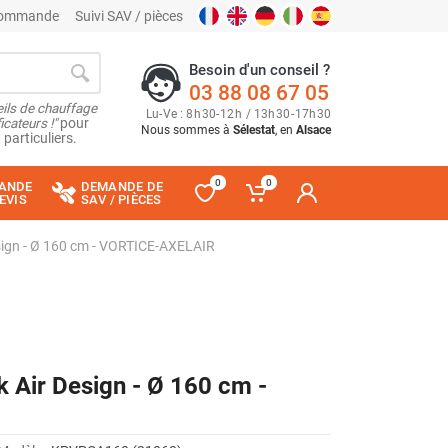
 commande
Suivi SAV / pièces
Besoin d'un conseil ?
03 88 08 67 05
ils de chauffage
Lu
-
Ve
: 8
h
30
-
12
h
/ 13
h
30
-
17
h
30
cateurs !"
pour
Nous sommes à
Sélestat
, en
Alsace
 particuliers.
0
0
ANDE
DEMANDE DE
EVIS
SAV / PIÈCES
esign - Ø 160 cm - VORTICE-AXELAIR
k Air Design - Ø 160 cm -