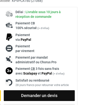
Modèle :
KPVPCA160 (21068)
Délai :
Livrable sous 10 jours à
réception de commande
Paiement
CB
100% sécurisé
(
+ d'infos
)
Paiement
via
Pay
Pal
Paiement
par virement
à
Paiement par mandat
administratif ou Chorus Pro
Paiement
CB
3 fois sans frais
avec
Scalapay
et
Pay
Pal
(
+ d'infos
)
Satisfait ou remboursé
28 jours francs pour retourner votre article
Demander un devis