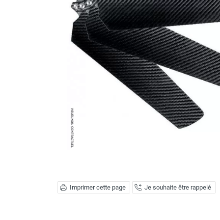
Brumisateur d'air
Coffret de brumisation
Ventilateur brumisateur
Ventilateur / extracteur d'air mobile
Brasseur d'air
Ventilateur fixe
Ventilateur industriel
Ventilateur de chantier
Ventilateur centrifuge
Ventilateur de sol
Ventilateur sur pied
Ventilateur de bureau
Ventilateur de table
Extracteur d'air mural
Extracteur d'air mural hélicoïde
Extracteur d'air mural centrifuge
Imprimer cette page
Je souhaite être rappelé
Extracteur d'air mural ATEX
Extracteur d'air mural résidentiel