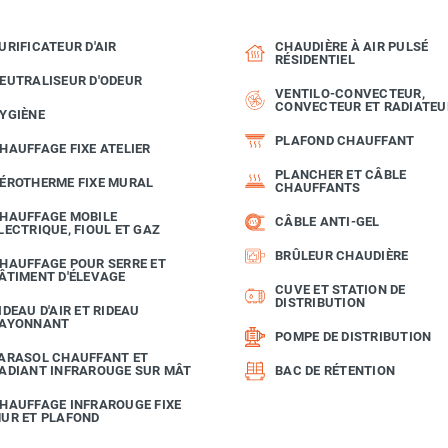
URIFICATEUR D'AIR
CHAUDIÈRE À AIR PULSÉ
RÉSIDENTIEL
EUTRALISEUR D'ODEUR
VENTILO-CONVECTEUR,
CONVECTEUR ET RADIATEU
YGIÈNE
PLAFOND CHAUFFANT
HAUFFAGE FIXE ATELIER
PLANCHER ET CÂBLE
ÉROTHERME FIXE MURAL
CHAUFFANTS
HAUFFAGE MOBILE
CÂBLE ANTI-GEL
LECTRIQUE, FIOUL ET GAZ
BRÛLEUR CHAUDIÈRE
HAUFFAGE POUR SERRE ET
ÂTIMENT D'ÉLEVAGE
CUVE ET STATION DE
DISTRIBUTION
IDEAU D'AIR ET RIDEAU
AYONNANT
POMPE DE DISTRIBUTION
ARASOL CHAUFFANT ET
ADIANT INFRAROUGE SUR MÂT
BAC DE RÉTENTION
HAUFFAGE INFRAROUGE FIXE
UR ET PLAFOND