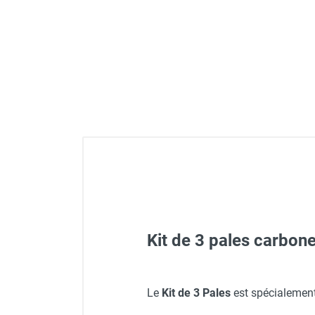
Déstratificateur ventilateur de
plafond
Déstratificateur industriel à pales
Déstratificateur industriel caréné
Déstratificateur de plafond design
Déstratificateur Airius
VMC
Caisson d'Extraction VMC Collective
Caisson d'Extraction VMC tertiaire
Déshumidificateur d'air
Déshumidificateur mobile
professionnel
Déshumidificateur fixe
Déshumidificateur de maison et de
Kit de 3 pales carbo
confort
Déshumidificateur à adsorption /
Déshydrateur
Humidificateur d'air
Le
Kit de 3 Pales
est spécialement
Purificateur d'air
Ventilateur plafonnier Desi