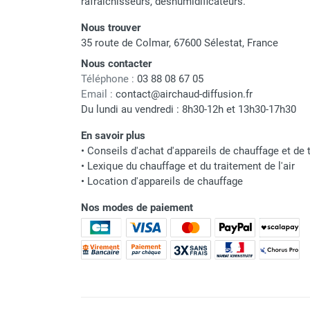
rafraichisseurs, déshumidificateurs.
Chaudière mobile à eau
Chauffage mobile au bois
Nous trouver
35 route de Colmar, 67600 Sélestat, France
Gaine pour chauffage mobile
Chauffage pour serre et bâtiment
Nous contacter
d'élevage
Téléphone :
03 88 08 67 05
Chauffage FARM au gaz
Email :
contact@airchaud-diffusion.fr
Du lundi au vendredi : 8h30-12h et 13h30-17h30
Chauffage FARM au fioul
Chauffage mobile au gaz rayonnant
En savoir plus
Rideau d'air et rideau rayonnant
•
Conseils d'achat d'appareils de chauffage et de t
Rideau d'air chaud
•
Lexique du chauffage et du traitement de l'air
Rideau d'air chaud électrique
•
Location d'appareils de chauffage
Rideau d'air chaud encastrable
Nos modes de paiement
Rideau d'air eau chaude
Rideau d'air chaud pour pompe à
chaleur
Rideau d'air pour portes tournantes
Rideau d'air ambiant
Rideau d'air froid
Rideau isolant thermique