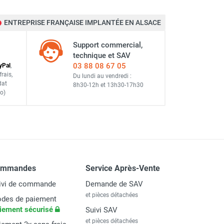
ENTREPRISE FRANÇAISE IMPLANTÉE EN ALSACE
Support commercial,
technique et SAV
03 88 08 67 05
y
Pal
,
frais
,
Du lundi au vendredi :
dat
8h30-12h
et
13h30-17h30
o)
ommandes
Service Après-Vente
ivi de commande
Demande de SAV
et pièces détachées
des de paiement
iement sécurisé
Suivi SAV
et pièces détachées