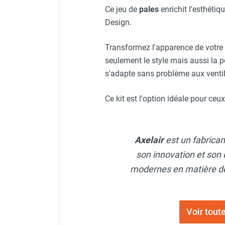
Neutraliseur d'odeur
Ce jeu de
pales
enrichit l'esthéti
Hygiène
Design.
Sèche-main et sèche-cheveux
Distributeur de savon
Transformez l'apparence de votre
Chauffage fixe atelier
seulement le style mais aussi la pe
Chauffage d'atelier fixe au fioul et
s'adapte sans problème aux ventil
GNR
Chauffage au fioul avec réservoir
Ce kit est l'option idéale pour ce
intégré
Chauffage au fioul à raccorder sur
citerne
Axelair
est un fabrica
Aérotherme au fioul
Chauffage polycombustible / huile
son innovation et son 
Chauffage d'atelier fixe avec brûleur
modernes en matière de 
gaz
Chauffage d'atelier suspendu
Chauffage suspendu au fioul
Voir tout
Chauffage suspendu au gaz
Chauffage FARM