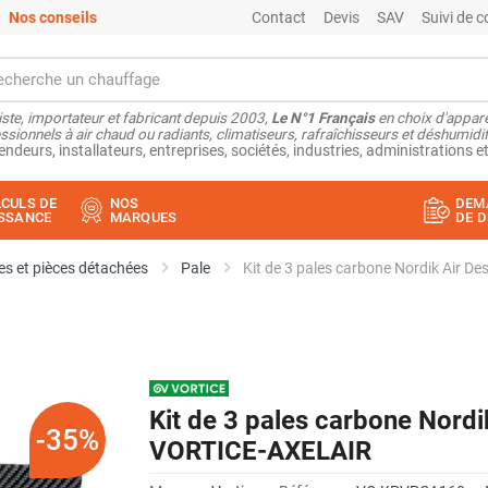
Nos conseils
Contact
Devis
SAV
Suivi de
ste, importateur et fabricant depuis 2003,
Le N°1 Français
en choix d'appare
ssionnels à air chaud ou radiants, climatiseurs, rafraîchisseurs et déshumidifi
endeurs, installateurs, entreprises, sociétés, industries, administrations et
CULS DE
NOS
DEM
SSANCE
MARQUES
DE D
s et pièces détachées
Pale
Kit de 3 pales carbone Nordik Air D
Kit de 3 pales carbone Nordi
-35%
VORTICE-AXELAIR