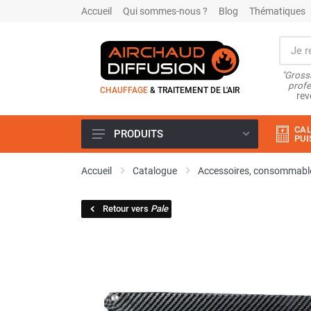
Accueil
Qui sommes-nous ?
Blog
Thématiques
"Grossi
profe
CHAUFFAGE
& TRAITEMENT DE L'AIR
rev
CAL
PRODUITS
PUI
Airchaud Location
Accueil
Catalogue
Accessoires, consommable
Climatiseur
Climatiseur mobile
Retour vers
Pale
Climatiseur mobile résidentiel et
tertiaire
Climatiseur fixe
Rafraîchisseur d'air
Rafraichisseur d'air mobile
Rafraîchisseur d'air gainable
Rafraichisseur d’air fixe