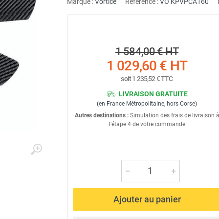
Marque :
Vortice
Référence :
VO KPVPCA160
1 584,00 €
HT
1 029,60 €
HT
soit
1 235,52 €
TTC
LIVRAISON GRATUITE
(en France Métropolitaine, hors Corse)
Autres destinations :
Simulation des frais de livraison 
l'étape 4 de votre commande
Ajouter au panier