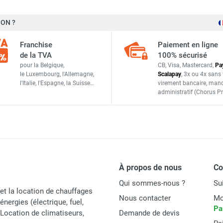
 Air Design - Ø 160 cm - VORTICE-AXELAIR
ON ?
160 cm
Nordik Air Design - Ø 140 cm - VORTICE-AXELAIR
Franchise
Paiement en ligne
Carbone
de la TVA
100% sécurisé
 Air Design - Ø 140 cm - VORTICE-AXELAIR
pour la Belgique,
CB, Visa, Mastercard,
Pa
le Luxembourg,
l'Allemagne,
Scalapay
,
3x ou 4x sans 
l'Italie,
l'Espagne,
la Suisse…
virement bancaire
, man
Nordik Air Design - Ø 120 cm - VORTICE-AXELAIR
administratif
(Chorus Pr
Vortice
KPVPCA160
KPVPCA160 (21068)
Italie
À propos de nous
C
Qui sommes-nous ?
Su
8010300210681
et la location de chauffages
Nous contacter
Mo
énergies (électrique, fuel,
ACCESSOIRES
Pa
t Location de climatiseurs,
Demande de devis