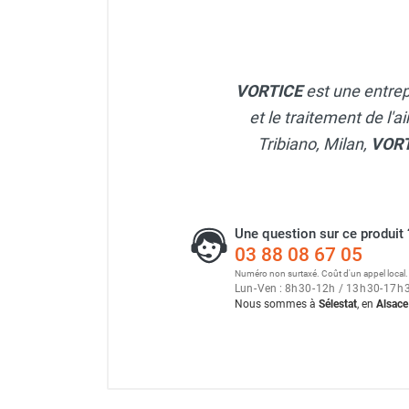
Chauffage FARM au gaz
Chauffage FARM au fioul
Chauffage d'atelier granulés / bois /
carton
VORTICE
est une entrep
Chaudière fixe à eau
et le traitement de l'a
Aérotherme fixe mural
Tribiano, Milan,
VOR
Aérotherme électrique
Aérotherme au gaz
Aérotherme à eau chaude ou froide
Aérotherme au fioul
Une question sur ce produit 
Aérotherme pompe à chaleur
03 88 08 67 05
(détente directe)
Numéro non surtaxé. Coût d'un appel local.
Chauffage mobile électrique, fioul et
Lun
-
Ven : 8
h
30
-
12
h
/ 13
h
30
-
17
h
Nous sommes à
Sélestat
, en
Alsace
gaz
Chauffage mobile électrique
Chauffage électrique soufflant
Chauffage haute température pour
étuvage industriel ou destruction
Kit de 3 pales chêne clair 