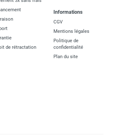
iement 3x sans frais
nancement
Informations
vraison
CGV
port
Mentions légales
rantie
Politique de
oit de rétractation
confidentialité
Plan du site