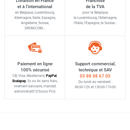
Livraison en France
Franchise
et à l'international
de la TVA
en Belgique, Luxembourg,
pour la Belgique,
Allemagne, Italie, Espagne,
le Luxembourg,
l'Allemagne,
Angleterre, Suisse,
l'Italie,
l'Espagne,
la Suisse…
DROM-COM…
Paiement en ligne
Support commercial,
100% sécurisé
technique et SAV
03 88 08 67 05
CB, Visa, Mastercard,
Pay
Pal
,
Scalapay
,
3x ou 4x sans frais
,
Du lundi au vendredi :
virement bancaire
, mandat
8h30-12h
et
13h30-17h30
administratif
(Chorus Pro)