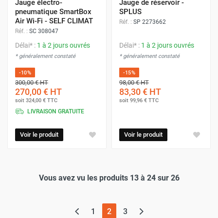
Jauge électro-
Jauge de réservoir -
pneumatique SmartBox
SPLUS
Air Wi-Fi - SELF CLIMAT
Réf. :
SP 2273662
Réf. :
SC 308047
Délai* :
1 à 2 jours ouvrés
Délai* :
1 à 2 jours ouvrés
* généralement constaté
* généralement constaté
-10%
-15%
300,00 €
HT
98,00 €
HT
270,00 €
HT
83,30 €
HT
soit
324,00 €
TTC
soit
99,96 €
TTC
LIVRAISON GRATUITE
Voir le produit
Voir le produit
Vous avez vu les produits 13 à 24 sur 26
(page actuelle)
1
2
3