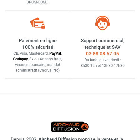
DROM-COM…
Paiement en ligne
Support commercial,
100% sécurisé
technique et SAV
03 88 08 67 05
CB, Visa, Mastercard,
Pay
Pal
,
Scalapay
,
3x ou 4x sans frais
,
Du lundi au vendredi :
virement bancaire
, mandat
8h30-12h
et
13h30-17h30
administratif
(Chorus Pro)
Depuis 2003,
Airchaud Diffusion
propose la vente et la