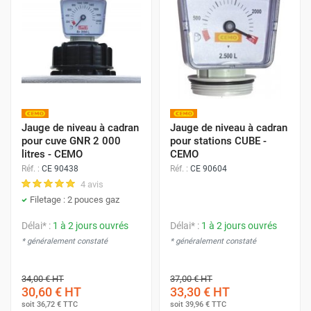
Jauge de niveau à cadran
Jauge de niveau à cadran
pour cuve GNR 2 000
pour stations CUBE -
litres - CEMO
CEMO
Réf. :
CE 90438
Réf. :
CE 90604
4 avis
Filetage : 2 pouces gaz
Délai* :
1 à 2 jours ouvrés
Délai* :
1 à 2 jours ouvrés
* généralement constaté
* généralement constaté
34,00 €
HT
37,00 €
HT
30,60 €
HT
33,30 €
HT
soit
36,72 €
TTC
soit
39,96 €
TTC