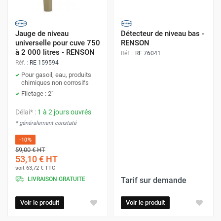
Jauge de niveau
Détecteur de niveau bas -
universelle pour cuve 750
RENSON
à 2 000 litres - RENSON
Réf. :
RE 76041
Réf. :
RE 159594
Pour gasoil, eau, produits
chimiques non corrosifs
Filetage : 2"
Délai* :
1 à 2 jours ouvrés
* généralement constaté
-10%
59,00 €
HT
53,10 €
HT
soit
63,72 €
TTC
LIVRAISON GRATUITE
Tarif sur demande
Voir le produit
Voir le produit