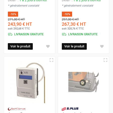
Délai* :
1 à 2 jours ouvrés
Délai* :
1 à 2 jours ouvrés
* généralement constaté
* généralement constaté
-10%
-10%
271,00 €
HT
297,00 €
HT
243,90 €
HT
267,30 €
HT
soit
292,68 €
TTC
soit
320,76 €
TTC
LIVRAISON GRATUITE
LIVRAISON GRATUITE
Voir le produit
Voir le produit