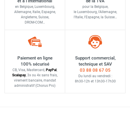
et à l'international
de la TVA
en Belgique, Luxembourg,
pour la Belgique,
Allemagne, Italie, Espagne,
le Luxembourg,
l'Allemagne,
Angleterre, Suisse,
l'Italie,
l'Espagne,
la Suisse…
DROM-COM…
Paiement en ligne
Support commercial,
100% sécurisé
technique et SAV
03 88 08 67 05
CB, Visa, Mastercard,
Pay
Pal
,
Scalapay
,
3x ou 4x sans frais
,
Du lundi au vendredi :
virement bancaire
, mandat
8h30-12h
et
13h30-17h30
administratif
(Chorus Pro)