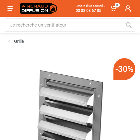
0
Besoin d'un conseil ?
03 88 08 67 05
Grille
-30%