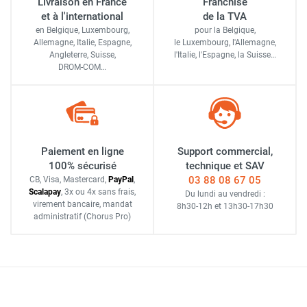
Livraison en France
Franchise
et à l'international
de la TVA
en Belgique, Luxembourg,
pour la Belgique,
Allemagne, Italie, Espagne,
le Luxembourg,
l'Allemagne,
Angleterre, Suisse,
l'Italie,
l'Espagne,
la Suisse…
DROM-COM…
Paiement en ligne
Support commercial,
100% sécurisé
technique et SAV
03 88 08 67 05
CB, Visa, Mastercard,
Pay
Pal
,
Scalapay
,
3x ou 4x sans frais
,
Du lundi au vendredi :
virement bancaire
, mandat
8h30-12h
et
13h30-17h30
administratif
(Chorus Pro)