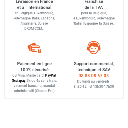
Livraison en France
Franchise
et à l'international
de la TVA
en Belgique, Luxembourg,
pour la Belgique,
Allemagne, Italie, Espagne,
le Luxembourg,
l'Allemagne,
Angleterre, Suisse,
l'Italie,
l'Espagne,
la Suisse…
DROM-COM…
Paiement en ligne
Support commercial,
100% sécurisé
technique et SAV
03 88 08 67 05
CB, Visa, Mastercard,
Pay
Pal
,
Scalapay
,
3x ou 4x sans frais
,
Du lundi au vendredi :
virement bancaire
, mandat
8h30-12h
et
13h30-17h30
administratif
(Chorus Pro)