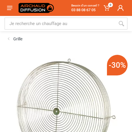
0
Besoin d'un conseil ?
03 88 08 67 05
Grille
-30%