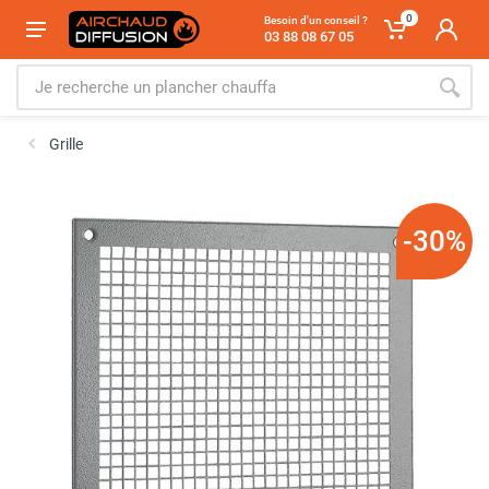
0
Besoin d'un conseil ?
03 88 08 67 05
Grille
-30%