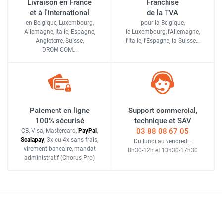
Livraison en France
Franchise
et à l'international
de la TVA
en Belgique, Luxembourg,
pour la Belgique,
Allemagne, Italie, Espagne,
le Luxembourg,
l'Allemagne,
Angleterre, Suisse,
l'Italie,
l'Espagne,
la Suisse…
DROM-COM…
Paiement en ligne
Support commercial,
100% sécurisé
technique et SAV
03 88 08 67 05
CB, Visa, Mastercard,
Pay
Pal
,
Scalapay
,
3x ou 4x sans frais
,
Du lundi au vendredi :
virement bancaire
, mandat
8h30-12h
et
13h30-17h30
administratif
(Chorus Pro)