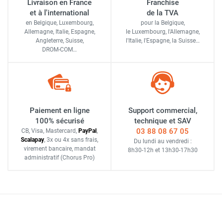
Livraison en France
Franchise
et à l'international
de la TVA
en Belgique, Luxembourg,
pour la Belgique,
Allemagne, Italie, Espagne,
le Luxembourg,
l'Allemagne,
Angleterre, Suisse,
l'Italie,
l'Espagne,
la Suisse…
DROM-COM…
Paiement en ligne
Support commercial,
100% sécurisé
technique et SAV
03 88 08 67 05
CB, Visa, Mastercard,
Pay
Pal
,
Scalapay
,
3x ou 4x sans frais
,
Du lundi au vendredi :
virement bancaire
, mandat
8h30-12h
et
13h30-17h30
administratif
(Chorus Pro)