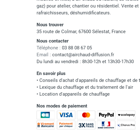
punaises de lit
gaz) pour atelier, chantier ou résidentiel. Vente e
Chauffage électrique infrarouge
rafraichisseurs, déshumidificateurs.
Chauffage électrique par convection
Chauffage mobile au fioul et GNR
Nous trouver
35 route de Colmar, 67600 Sélestat, France
Chauffage fioul soufflant avec
cheminée et réservoir intégré
Nous contacter
Chauffage fioul soufflant avec
Téléphone :
03 88 08 67 05
cheminée à raccorder sur citerne
Email :
contact@airchaud-diffusion.fr
Du lundi au vendredi : 8h30-12h et 13h30-17h30
Chauffage fioul soufflant sans
cheminée à combustion directe
En savoir plus
Chauffage fioul
•
Conseils d'achat d'appareils de chauffage et de t
infrarouge/rayonnant
•
Lexique du chauffage et du traitement de l'air
Chauffage mobile au gaz propane /
•
Location d'appareils de chauffage
butane
Nos modes de paiement
Chauffage mobile au gaz à
combustion directe
Chauffage mobile au gaz à
combustion indirecte
Chauffage mobile au gaz rayonnant