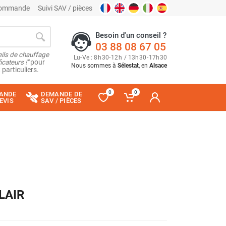
 commande
Suivi SAV / pièces
Besoin d'un conseil ?
03 88 08 67 05
ils de chauffage
Lu
-
Ve
: 8
h
30
-
12
h
/ 13
h
30
-
17
h
30
cateurs !"
pour
Nous sommes à
Sélestat
, en
Alsace
 particuliers.
0
0
ANDE
DEMANDE DE
EVIS
SAV / PIÈCES
ELAIR