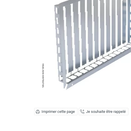
Brumisateur d'air
Coffret de brumisation
Ventilateur brumisateur
Ventilateur / extracteur d'air mobile
Brasseur d'air
Ventilateur fixe
Ventilateur industriel
Ventilateur de chantier
Ventilateur centrifuge
Ventilateur de sol
Ventilateur sur pied
Ventilateur de bureau
Ventilateur de table
Extracteur d'air mural
Extracteur d'air mural hélicoïde
Extracteur d'air mural centrifuge
Imprimer cette page
Je souhaite être rappelé
Extracteur d'air mural ATEX
Extracteur d'air mural résidentiel