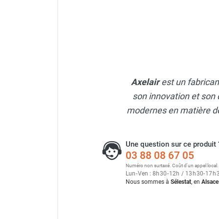
Neutraliseur d'odeur
Hygiène
Sèche-main et sèche-cheveux
Distributeur de savon
Chauffage fixe atelier
Chauffage d'atelier fixe au fioul et
GNR
Axelair
est un fabrica
Chauffage au fioul avec réservoir
son innovation et son 
intégré
modernes en matière de 
Chauffage au fioul à raccorder sur
citerne
Aérotherme au fioul
Une question sur ce produit 
Chauffage polycombustible / huile
03 88 08 67 05
Chauffage d'atelier fixe avec brûleur
Numéro non surtaxé. Coût d'un appel local.
gaz
Lun
-
Ven : 8
h
30
-
12
h
/ 13
h
30
-
17
h
Nous sommes à
Sélestat
, en
Alsace
Chauffage d'atelier suspendu
Chauffage suspendu au fioul
Chauffage suspendu au gaz
Chauffage FARM