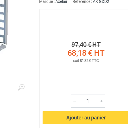
Marque :
Axelair
Référence :
AX GDD2
97,40 €
HT
68,18 €
HT
soit
81,82 €
TTC
Ajouter au panier