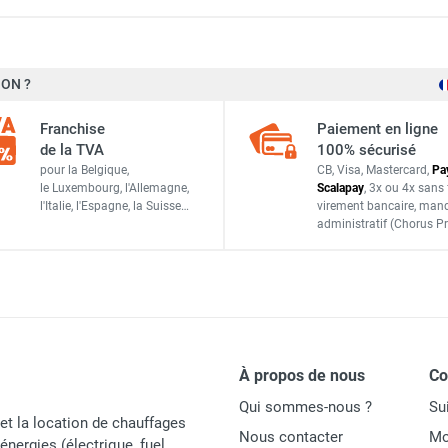
1,17 kg
ON ?
e - AXELAIR
Franchise
Paiement en ligne
de la TVA
100% sécurisé
ELAIR
pour la Belgique,
CB, Visa, Mastercard,
Pa
Axelair
le Luxembourg,
l'Allemagne,
Scalapay
,
3x ou 4x sans 
l'Italie,
l'Espagne,
la Suisse…
virement bancaire
, man
GDD2
administratif
(Chorus Pr
e - AXELAIR
Italie
3701248028876
ACCESSOIRES
À propos de nous
C
Qui sommes-nous ?
Su
et la location de chauffages
Nous contacter
Mo
énergies (électrique, fuel,