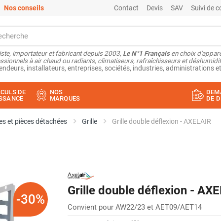
Nos conseils
Contact
Devis
SAV
Suivi de
ste, importateur et fabricant depuis 2003,
Le N°1 Français
en choix d'appare
ssionnels à air chaud ou radiants, climatiseurs, rafraîchisseurs et déshumidifi
endeurs, installateurs, entreprises, sociétés, industries, administrations et
CULS DE
NOS
DEM
SSANCE
MARQUES
DE D
s et pièces détachées
Grille
Grille double déflexion - AXELAIR
Grille double déflexion - AX
-30%
Convient pour AW22/23 et AET09/AET14