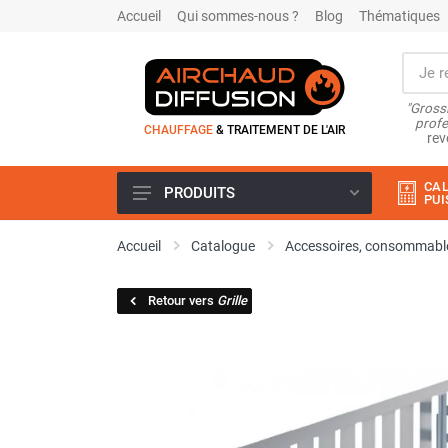
Accueil
Qui sommes-nous ?
Blog
Thématiques
"Grossi
profe
CHAUFFAGE
& TRAITEMENT DE L'AIR
rev
CAL
PRODUITS
PUI
Airchaud Location
Accueil
Catalogue
Accessoires, consommable
Climatiseur
Climatiseur mobile
Retour vers
Grille
Climatiseur mobile résidentiel et
tertiaire
Climatiseur fixe
Rafraîchisseur d'air
Rafraichisseur d'air mobile
Rafraîchisseur d'air gainable
Rafraichisseur d’air fixe