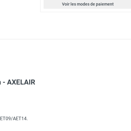
Voir les modes de paiement
on - AXELAIR
hasé ProElec AET09 (conforme APSAD) - AXELAIR
AET09/AET14.
hasé ProElec AET14 (conforme APSAD) - AXELAIR