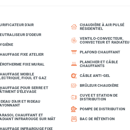
URIFICATEUR D'AIR
CHAUDIÈRE À AIR PULSÉ
RÉSIDENTIEL
EUTRALISEUR D'ODEUR
VENTILO-CONVECTEUR,
CONVECTEUR ET RADIATEU
YGIÈNE
PLAFOND CHAUFFANT
HAUFFAGE FIXE ATELIER
PLANCHER ET CÂBLE
ÉROTHERME FIXE MURAL
CHAUFFANTS
HAUFFAGE MOBILE
CÂBLE ANTI-GEL
LECTRIQUE, FIOUL ET GAZ
BRÛLEUR CHAUDIÈRE
HAUFFAGE POUR SERRE ET
ÂTIMENT D'ÉLEVAGE
CUVE ET STATION DE
DISTRIBUTION
IDEAU D'AIR ET RIDEAU
AYONNANT
POMPE DE DISTRIBUTION
ARASOL CHAUFFANT ET
ADIANT INFRAROUGE SUR MÂT
BAC DE RÉTENTION
HAUFFAGE INFRAROUGE FIXE