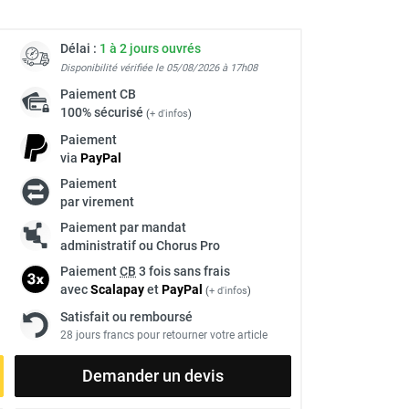
Délai :
1 à 2 jours ouvrés
Disponibilité vérifiée le 05/08/2026 à 17h08
Paiement
CB
100% sécurisé
(
+ d'infos
)
Paiement
via
Pay
Pal
Paiement
par virement
Paiement par mandat
administratif ou Chorus Pro
Paiement
CB
3 fois sans frais
avec
Scalapay
et
Pay
Pal
(
+ d'infos
)
Satisfait ou remboursé
28 jours francs pour retourner votre article
Demander un devis