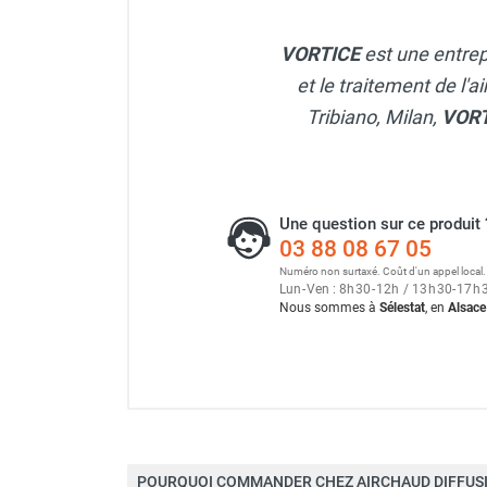
Neutraliseur d'odeur
Extracteur hélico-centrifu
Hygiène
VORTICE
est une entrep
Sèche-main et sèche-cheveux
et le traitement de l'a
Distributeur de savon
Tribiano, Milan,
VOR
Chauffage fixe atelier
Chauffage d'atelier fixe au fioul et
GNR
Chauffage au fioul avec réservoir
Une question sur ce produit 
intégré
03 88 08 67 05
Chauffage au fioul à raccorder sur
Numéro non surtaxé. Coût d'un appel local.
citerne
Lun
-
Ven : 8
h
30
-
12
h
/ 13
h
30
-
17
h
Aérotherme au fioul
Nous sommes à
Sélestat
, en
Alsace
Chauffage polycombustible / huile
Chauffage d'atelier fixe avec brûleur
gaz
Chauffage d'atelier suspendu
Chauffage suspendu au fioul
Chauffage suspendu au gaz
POURQUOI COMMANDER CHEZ AIRCHAUD DIFFUSI
Chauffage FARM