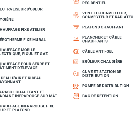
RÉSIDENTIEL
EUTRALISEUR D'ODEUR
VENTILO-CONVECTEUR,
CONVECTEUR ET RADIATEU
YGIÈNE
PLAFOND CHAUFFANT
HAUFFAGE FIXE ATELIER
PLANCHER ET CÂBLE
ÉROTHERME FIXE MURAL
CHAUFFANTS
HAUFFAGE MOBILE
CÂBLE ANTI-GEL
LECTRIQUE, FIOUL ET GAZ
BRÛLEUR CHAUDIÈRE
HAUFFAGE POUR SERRE ET
ÂTIMENT D'ÉLEVAGE
CUVE ET STATION DE
DISTRIBUTION
IDEAU D'AIR ET RIDEAU
AYONNANT
POMPE DE DISTRIBUTION
ARASOL CHAUFFANT ET
ADIANT INFRAROUGE SUR MÂT
BAC DE RÉTENTION
HAUFFAGE INFRAROUGE FIXE
UR ET PLAFOND