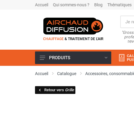
Accueil
Qui sommes-nous ?
Blog
Thématiques
"Grossi
profe
CHAUFFAGE
& TRAITEMENT DE L'AIR
rev
CAL
PRODUITS
PUI
Airchaud Location
Accueil
Catalogue
Accessoires, consommable
Climatiseur
Climatiseur mobile
Retour vers
Grille
Climatiseur mobile résidentiel et
tertiaire
Climatiseur fixe
Rafraîchisseur d'air
Rafraichisseur d'air mobile
Rafraîchisseur d'air gainable
Rafraichisseur d’air fixe