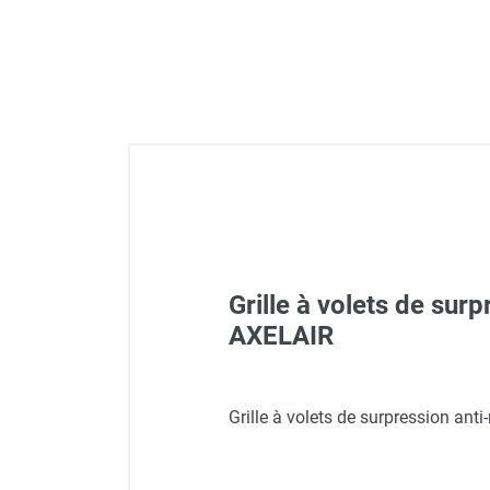
Déstratificateur ventilateur de
plafond
Déstratificateur industriel à pales
Déstratificateur industriel caréné
Déstratificateur de plafond design
Déstratificateur Airius
VMC
Caisson d'Extraction VMC Collective
Caisson d'Extraction VMC tertiaire
Déshumidificateur d'air
Déshumidificateur mobile
professionnel
Grille à volets de su
Déshumidificateur fixe
AXELAIR
Déshumidificateur de maison et de
confort
Déshumidificateur à adsorption /
Extracteur hélico-centrifu
Grille à volets de surpression an
Déshydrateur
Humidificateur d'air
Purificateur d'air