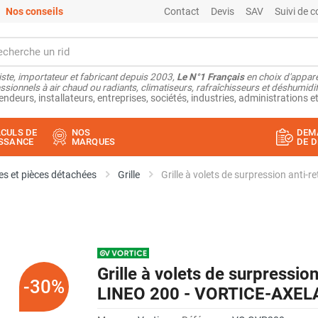
Nos conseils
Contact
Devis
SAV
Suivi de
ste, importateur et fabricant depuis 2003,
Le N°1 Français
en choix d'appare
ssionnels à air chaud ou radiants, climatiseurs, rafraîchisseurs et déshumidifi
endeurs, installateurs, entreprises, sociétés, industries, administrations et
CULS DE
NOS
DEM
SSANCE
MARQUES
DE D
s et pièces détachées
Grille
Grille à volets de surpression ant
Grille à volets de surpressio
-30%
LINEO 200 - VORTICE-AXEL