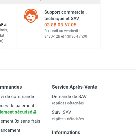
Support commercial,
technique et SAV
03 88 08 67 05
y
Pal
,
frais
,
Du lundi au vendredi :
dat
8h30-12h
et
13h30-17h30
o)
ommandes
Service Après-Vente
ivi de commande
Demande de SAV
et pièces détachées
des de paiement
iement sécurisé
Suivi SAV
et pièces détachées
iement 3x sans frais
nancement
Informations