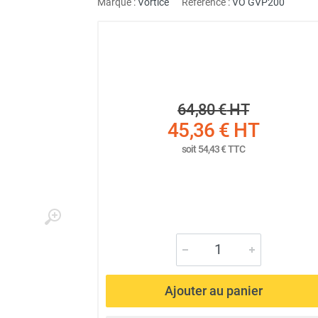
Marque :
Vortice
Référence :
VO GVP200
64,80 €
HT
45,36 €
HT
soit
54,43 €
TTC
Ajouter au panier