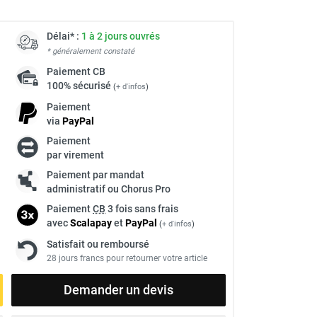
Délai* :
1 à 2 jours ouvrés
* généralement constaté
Paiement
CB
100% sécurisé
(
+ d'infos
)
Paiement
via
Pay
Pal
Paiement
par virement
Paiement par mandat
administratif ou Chorus Pro
Paiement
CB
3 fois sans frais
avec
Scalapay
et
Pay
Pal
(
+ d'infos
)
Satisfait ou remboursé
28 jours francs pour retourner votre article
Demander un devis