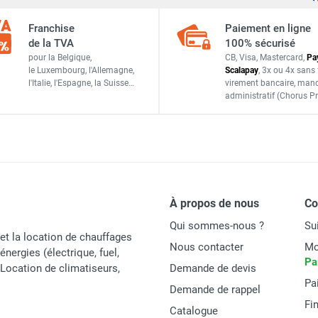
Franchise
Paiement en ligne
de la TVA
100% sécurisé
Vortice
pour la Belgique,
CB, Visa, Mastercard,
Pa
le Luxembourg,
l'Allemagne,
Scalapay
,
3x ou 4x sans 
GVP200
l'Italie,
l'Espagne,
la Suisse…
virement bancaire
, man
administratif
(Chorus Pr
Italie
8010300223353
ACCESSOIRES
À propos de nous
C
Qui sommes-nous ?
Su
et la location de chauffages
Nous contacter
Mo
énergies (électrique, fuel,
Pa
t Location de climatiseurs,
Demande de devis
Pa
Demande de rappel
Fi
Catalogue