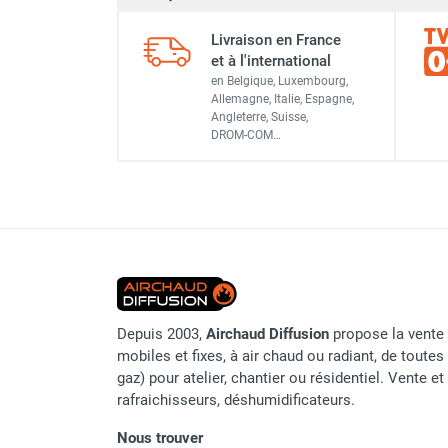
Chauffage FARM au gaz
Livraison en France
Chauffage FARM au fioul
et à l'international
Marque
Chauffage d'atelier granulés / bois /
en Belgique, Luxembourg,
carton
Allemagne, Italie, Espagne,
Référence fournisseur
Chaudière fixe à eau
Angleterre, Suisse,
DROM-COM…
Aérotherme fixe mural
Origine
Aérotherme électrique
Code EAN
Aérotherme au gaz
Aérotherme à eau chaude ou froide
Classement produit
Aérotherme au fioul
Aérotherme pompe à chaleur
(détente directe)
Chauffage mobile électrique, fioul et
Depuis 2003,
Airchaud Diffusion
propose la vente 
gaz
mobiles et fixes, à air chaud ou radiant, de toutes 
Chauffage mobile électrique
gaz) pour atelier, chantier ou résidentiel. Vente e
Chauffage électrique soufflant
rafraichisseurs, déshumidificateurs.
Chauffage haute température pour
étuvage industriel ou destruction
Nous trouver