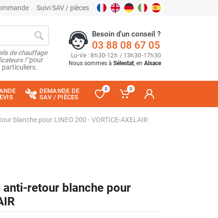
 commande
Suivi SAV / pièces
Besoin d'un conseil ?
03 88 08 67 05
ils de chauffage
Lu
-
Ve
: 8
h
30
-
12
h
/ 13
h
30
-
17
h
30
cateurs !"
pour
Nous sommes à
Sélestat
, en
Alsace
 particuliers.
0
0
ANDE
DEMANDE DE
EVIS
SAV / PIÈCES
i-retour blanche pour LINEO 200 - VORTICE-AXELAIR
n anti-retour blanche pour
AIR