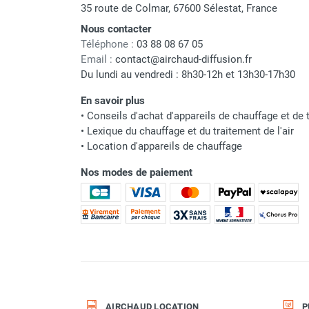
punaises de lit
35 route de Colmar, 67600 Sélestat, France
Chauffage électrique infrarouge
Nous contacter
Chauffage électrique par convection
Téléphone :
03 88 08 67 05
Chauffage mobile au fioul et GNR
Email :
contact@airchaud-diffusion.fr
Chauffage fioul soufflant avec
Du lundi au vendredi : 8h30-12h et 13h30-17h30
cheminée et réservoir intégré
En savoir plus
Chauffage fioul soufflant avec
•
Conseils d'achat d'appareils de chauffage et de t
cheminée à raccorder sur citerne
•
Lexique du chauffage et du traitement de l'air
Chauffage fioul soufflant sans
•
Location d'appareils de chauffage
cheminée à combustion directe
Chauffage fioul
Nos modes de paiement
infrarouge/rayonnant
Chauffage mobile au gaz propane /
butane
Chauffage mobile au gaz à
combustion directe
Chauffage mobile au gaz à
combustion indirecte
Chauffage mobile au gaz rayonnant
AIRCHAUD LOCATION
P