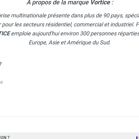
A propos de la marque
Vortice
:
ge en conduit Ø 196 mm avec temporisation LINEO XLT200Q - V
rise multinationale présente dans plus de 90 pays, spécia
ir pour les secteurs résidentiel, commercial et industriel
TICE
emploie aujourd'hui environ 300 personnes réparties 
Europe, Asie et Amérique du Sud.
?
30
ON ?