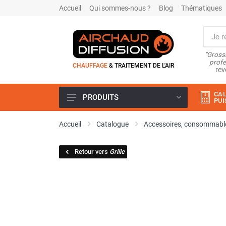
Accueil
Qui sommes-nous ?
Blog
Thématiques
"Grossi
profe
CHAUFFAGE
& TRAITEMENT DE L'AIR
rev
CAL
PRODUITS
PUI
Airchaud Location
Accueil
Catalogue
Accessoires, consommable
Climatiseur
Climatiseur mobile
Retour vers
Grille
Climatiseur mobile résidentiel et
tertiaire
Climatiseur fixe
Rafraîchisseur d'air
Rafraichisseur d'air mobile
Rafraîchisseur d'air gainable
Rafraichisseur d’air fixe