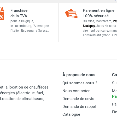
Franchise
Paiement en ligne
de la TVA
100% sécurisé
Vortice
pour la Belgique,
CB, Visa, Mastercard,
Pa
le Luxembourg,
l'Allemagne,
Scalapay
,
3x ou 4x sans 
GVP125
l'Italie,
l'Espagne,
la Suisse…
virement bancaire
, man
administratif
(Chorus Pr
Italie
8010300223339
ACCESSOIRES
À propos de nous
C
Qui sommes-nous ?
Su
et la location de chauffages
Nous contacter
Mo
énergies (électrique, fuel,
Pa
t Location de climatiseurs,
Demande de devis
Pa
Demande de rappel
Fi
Catalogue