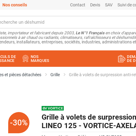
Nos conseils
Contact
Devis
SAV
Suivi de
ste, importateur et fabricant depuis 2003,
Le N°1 Français
en choix d'appare
ssionnels à air chaud ou radiants, climatiseurs, rafraîchisseurs et déshumidifi
endeurs, installateurs, entreprises, sociétés, industries, administrations et
CULS DE
NOS
DEM
SSANCE
MARQUES
DE D
s et pièces détachées
Grille
Grille à volets de surpression ant
Grille à volets de surpressio
-30%
LINEO 125 - VORTICE-AXEL