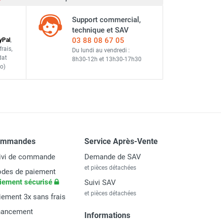
Support commercial,
technique et SAV
03 88 08 67 05
y
Pal
,
frais
,
Du lundi au vendredi :
dat
8h30-12h
et
13h30-17h30
o)
ommandes
Service Après-Vente
ivi de commande
Demande de SAV
et pièces détachées
des de paiement
iement sécurisé
Suivi SAV
et pièces détachées
iement 3x sans frais
nancement
Informations