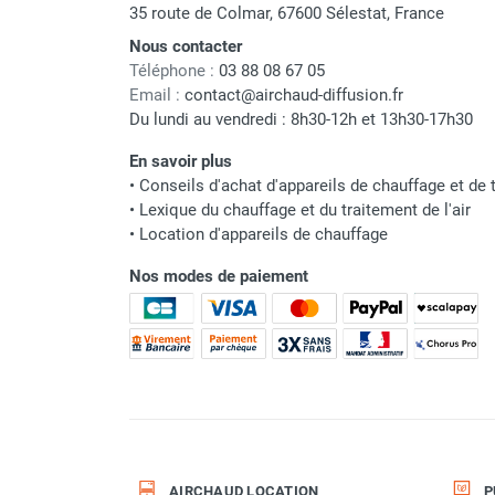
punaises de lit
35 route de Colmar, 67600 Sélestat, France
Chauffage électrique infrarouge
Nous contacter
Chauffage électrique par convection
Téléphone :
03 88 08 67 05
Chauffage mobile au fioul et GNR
Email :
contact@airchaud-diffusion.fr
Chauffage fioul soufflant avec
Du lundi au vendredi : 8h30-12h et 13h30-17h30
cheminée et réservoir intégré
En savoir plus
Chauffage fioul soufflant avec
•
Conseils d'achat d'appareils de chauffage et de t
cheminée à raccorder sur citerne
•
Lexique du chauffage et du traitement de l'air
Chauffage fioul soufflant sans
•
Location d'appareils de chauffage
cheminée à combustion directe
Chauffage fioul
Nos modes de paiement
infrarouge/rayonnant
Chauffage mobile au gaz propane /
butane
Chauffage mobile au gaz à
combustion directe
Chauffage mobile au gaz à
combustion indirecte
Chauffage mobile au gaz rayonnant
AIRCHAUD LOCATION
P