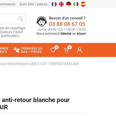
 commande
Suivi SAV / pièces
Besoin d'un conseil ?
03 88 08 67 05
ils de chauffage
Lu
-
Ve
: 8
h
30
-
12
h
/ 13
h
30
-
17
h
30
cateurs !"
pour
Nous sommes à
Sélestat
, en
Alsace
 particuliers.
0
0
ANDE
DEMANDE DE
EVIS
SAV / PIÈCES
i-retour blanche pour LINEO 125 - VORTICE-AXELAIR
n anti-retour blanche pour
AIR