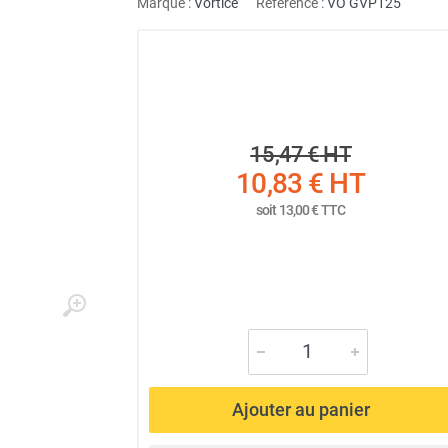
Marque :
Vortice
Référence :
VO GVP125
15,47 €
HT
10,83 €
HT
soit
13,00 €
TTC
Ajouter au panier