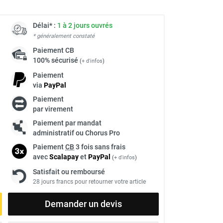
Délai* :
1 à 2 jours ouvrés
* généralement constaté
Paiement
CB
100% sécurisé
(
+ d'infos
)
Paiement
via
Pay
Pal
Paiement
par virement
Paiement par mandat
administratif ou Chorus Pro
Paiement
CB
3 fois sans frais
avec
Scalapay
et
Pay
Pal
(
+ d'infos
)
Satisfait ou remboursé
28 jours francs pour retourner votre article
Demander un devis