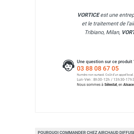
Neutraliseur d'odeur
Extracteur hélico-centrifu
Hygiène
VORTICE
est une entrep
Sèche-main et sèche-cheveux
et le traitement de l'a
Distributeur de savon
Tribiano, Milan,
VOR
Chauffage fixe atelier
Chauffage d'atelier fixe au fioul et
GNR
Chauffage au fioul avec réservoir
Une question sur ce produit 
intégré
03 88 08 67 05
Chauffage au fioul à raccorder sur
Numéro non surtaxé. Coût d'un appel local.
citerne
Lun
-
Ven : 8
h
30
-
12
h
/ 13
h
30
-
17
h
Aérotherme au fioul
Nous sommes à
Sélestat
, en
Alsace
Chauffage polycombustible / huile
Chauffage d'atelier fixe avec brûleur
gaz
Chauffage d'atelier suspendu
Chauffage suspendu au fioul
Chauffage suspendu au gaz
POURQUOI COMMANDER CHEZ AIRCHAUD DIFFUSI
Chauffage FARM