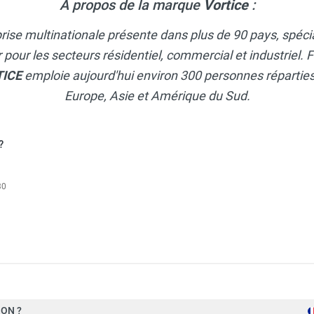
A propos de la marque
Vortice
:
ge en conduit Ø 122 mm avec temporisation LINEO XLT125 - VOR
rise multinationale présente dans plus de 90 pays, spécia
ir pour les secteurs résidentiel, commercial et industriel
TICE
emploie aujourd'hui environ 300 personnes réparties 
Europe, Asie et Amérique du Sud.
?
30
ON ?