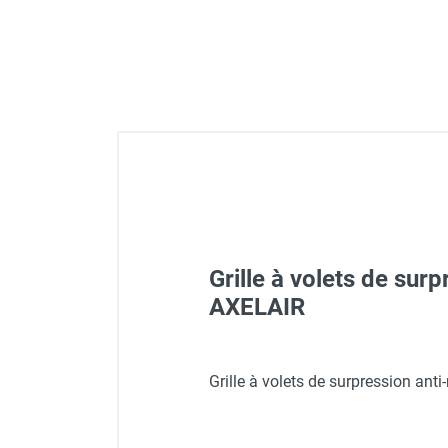
Déstratificateur ventilateur de
plafond
Déstratificateur industriel à pales
Déstratificateur industriel caréné
Déstratificateur de plafond design
Déstratificateur Airius
VMC
Caisson d'Extraction VMC Collective
Caisson d'Extraction VMC tertiaire
Déshumidificateur d'air
Déshumidificateur mobile
professionnel
Grille à volets de su
Déshumidificateur fixe
AXELAIR
Déshumidificateur de maison et de
confort
Déshumidificateur à adsorption /
Extracteur hélico-centrifu
Grille à volets de surpression an
Déshydrateur
Humidificateur d'air
Purificateur d'air