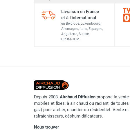
Chauffage FARM au gaz
Livraison en France
Chauffage FARM au fioul
et à l'international
Marque
Chauffage d'atelier granulés / bois /
en Belgique, Luxembourg,
carton
Allemagne, Italie, Espagne,
Référence fournisseur
Chaudière fixe à eau
Angleterre, Suisse,
DROM-COM…
Aérotherme fixe mural
Origine
Aérotherme électrique
Code EAN
Aérotherme au gaz
Aérotherme à eau chaude ou froide
Classement produit
Aérotherme au fioul
Aérotherme pompe à chaleur
(détente directe)
Chauffage mobile électrique, fioul et
Depuis 2003,
Airchaud Diffusion
propose la vente 
gaz
mobiles et fixes, à air chaud ou radiant, de toutes 
Chauffage mobile électrique
gaz) pour atelier, chantier ou résidentiel. Vente e
Chauffage électrique soufflant
rafraichisseurs, déshumidificateurs.
Chauffage haute température pour
étuvage industriel ou destruction
Nous trouver