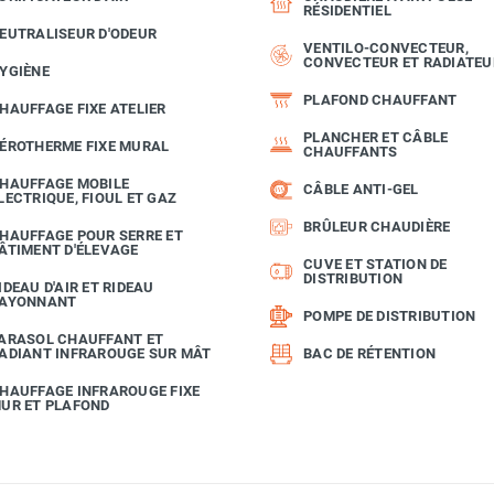
RÉSIDENTIEL
EUTRALISEUR D'ODEUR
VENTILO-CONVECTEUR,
CONVECTEUR ET RADIATEU
YGIÈNE
PLAFOND CHAUFFANT
HAUFFAGE FIXE ATELIER
PLANCHER ET CÂBLE
ÉROTHERME FIXE MURAL
CHAUFFANTS
HAUFFAGE MOBILE
CÂBLE ANTI-GEL
LECTRIQUE, FIOUL ET GAZ
BRÛLEUR CHAUDIÈRE
HAUFFAGE POUR SERRE ET
ÂTIMENT D'ÉLEVAGE
CUVE ET STATION DE
DISTRIBUTION
IDEAU D'AIR ET RIDEAU
AYONNANT
POMPE DE DISTRIBUTION
ARASOL CHAUFFANT ET
ADIANT INFRAROUGE SUR MÂT
BAC DE RÉTENTION
HAUFFAGE INFRAROUGE FIXE
UR ET PLAFOND