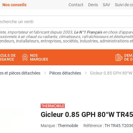
Nos conseils
Contact
Devis
SAV
Suivi de
ste, importateur et fabricant depuis 2003,
Le N°1 Français
en choix d'appare
ssionnels à air chaud ou radiants, climatiseurs, rafraîchisseurs et déshumidifi
endeurs, installateurs, entreprises, sociétés, industries, administrations et
CULS DE
NOS
DEM
SSANCE
MARQUES
DE D
s et pièces détachées
Pièces détachées
Gicleur 0.85 GPH 80°
Gicleur 0.85 GPH 80°W TR4
Marque :
Thermobile
Référence :
TH TR45.T203