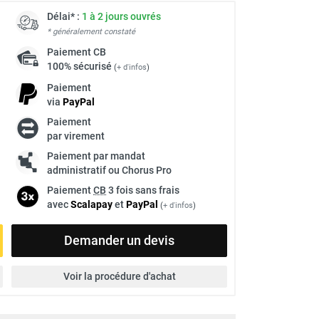
Délai* :
1 à 2 jours ouvrés
* généralement constaté
Paiement
CB
100% sécurisé
(
+ d'infos
)
Paiement
via
Pay
Pal
Paiement
par virement
Paiement par mandat
administratif ou Chorus Pro
Paiement
CB
3 fois sans frais
avec
Scalapay
et
Pay
Pal
(
+ d'infos
)
Demander un devis
Voir la procédure d'achat