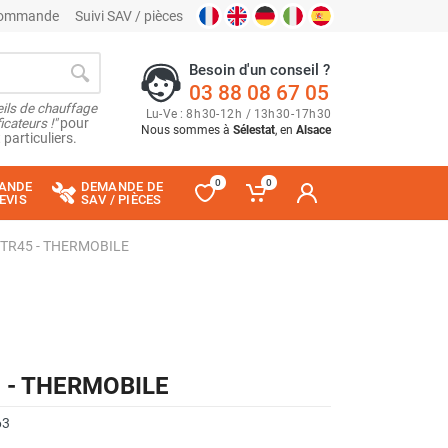
 commande
Suivi SAV / pièces
Besoin d'un conseil ?
03 88 08 67 05
ils de chauffage
Lu
-
Ve
: 8
h
30
-
12
h
/ 13
h
30
-
17
h
30
cateurs !"
pour
Nous sommes à
Sélestat
, en
Alsace
 particuliers.
0
0
ANDE
DEMANDE DE
EVIS
SAV / PIÈCES
W TR45 - THERMOBILE
5 - THERMOBILE
63