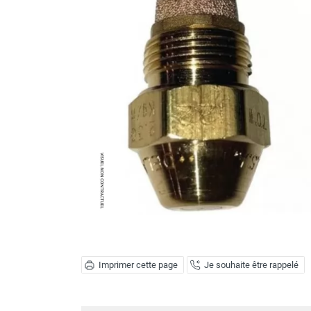
Brumisateur d'air
Coffret de brumisation
Ventilateur brumisateur
Ventilateur / extracteur d'air mobile
Brasseur d'air
Ventilateur fixe
Ventilateur industriel
Ventilateur de chantier
Ventilateur centrifuge
Ventilateur de sol
Ventilateur sur pied
Ventilateur de bureau
Ventilateur de table
Extracteur d'air mural
Extracteur d'air mural hélicoïde
Extracteur d'air mural centrifuge
Imprimer cette page
Je souhaite être rappelé
Extracteur d'air mural ATEX
Extracteur d'air mural résidentiel