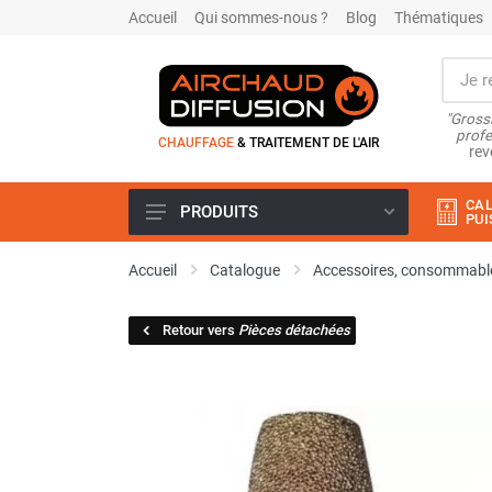
Accueil
Qui sommes-nous ?
Blog
Thématiques
"Grossi
profe
CHAUFFAGE
& TRAITEMENT DE L'AIR
rev
CAL
PRODUITS
PUI
Airchaud Location
Accueil
Catalogue
Accessoires, consommable
Climatiseur
Climatiseur mobile
Retour vers
Pièces détachées
Climatiseur mobile résidentiel et
tertiaire
Climatiseur fixe
Rafraîchisseur d'air
Rafraichisseur d'air mobile
Rafraîchisseur d'air gainable
Rafraichisseur d’air fixe