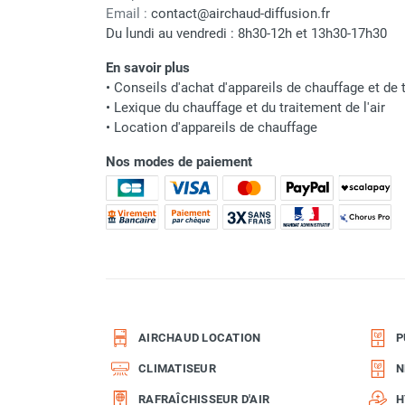
punaises de lit
Email :
contact@airchaud-diffusion.fr
Chauffage électrique infrarouge
Du lundi au vendredi : 8h30-12h et 13h30-17h30
Chauffage électrique par convection
En savoir plus
Chauffage mobile au fioul et GNR
•
Conseils d'achat d'appareils de chauffage et de t
Chauffage fioul soufflant avec
•
Lexique du chauffage et du traitement de l'air
cheminée et réservoir intégré
•
Location d'appareils de chauffage
Chauffage fioul soufflant avec
cheminée à raccorder sur citerne
Nos modes de paiement
Chauffage fioul soufflant sans
cheminée à combustion directe
Chauffage fioul
infrarouge/rayonnant
Chauffage mobile au gaz propane /
butane
Chauffage mobile au gaz à
combustion directe
AIRCHAUD LOCATION
P
Chauffage mobile au gaz à
CLIMATISEUR
N
combustion indirecte
Chauffage mobile au gaz rayonnant
RAFRAÎCHISSEUR D'AIR
H