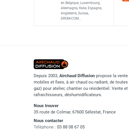
Référence fournisseur
en Belgique, Luxembourg,
Chauffage FARM au gaz
Allemagne, Italie, Espagne,
Classement produit
Chauffage FARM au fioul
Angleterre, Suisse,
DROM-COM…
Chauffage d'atelier granulés / bois /
carton
Chaudière fixe à eau
Aérotherme fixe mural
Aérotherme électrique
Aérotherme au gaz
Aérotherme à eau chaude ou froide
Aérotherme au fioul
Aérotherme pompe à chaleur
Depuis 2003,
Airchaud Diffusion
propose la vente 
mobiles et fixes, à air chaud ou radiant, de toutes 
(détente directe)
gaz) pour atelier, chantier ou résidentiel. Vente e
Chauffage mobile électrique, fioul et
rafraichisseurs, déshumidificateurs.
gaz
Chauffage mobile électrique
Nous trouver
Chauffage électrique soufflant
35 route de Colmar, 67600 Sélestat, France
Chauffage haute température pour
Nous contacter
étuvage industriel ou destruction
Téléphone :
03 88 08 67 05