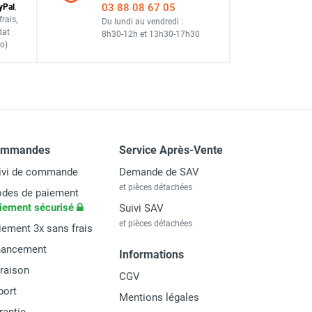
03 88 08 67 05
y
Pal
,
frais
,
Du lundi au vendredi :
dat
8h30-12h
et
13h30-17h30
o)
ommandes
Service Après-Vente
ivi de commande
Demande de SAV
et pièces détachées
des de paiement
iement sécurisé
Suivi SAV
et pièces détachées
iement 3x sans frais
nancement
Informations
vraison
CGV
port
Mentions légales