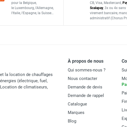
TR45.T20363
pour la Belgique,
CB, Visa, Mastercard,
Pa
le Luxembourg,
l'Allemagne,
Scalapay
,
3x ou 4x sans 
PIECES DETACHEES
l'Italie,
l'Espagne,
la Suisse…
virement bancaire
, man
administratif
(Chorus Pr
À propos de nous
C
Qui sommes-nous ?
Su
et la location de chauffages
Nous contacter
Mo
énergies (électrique, fuel,
Pa
t Location de climatiseurs,
Demande de devis
Pa
Demande de rappel
Fi
Catalogue
Li
Marques
Ex
Blog