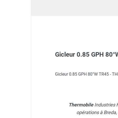
Déstratificateur ventilateur de
plafond
Déstratificateur industriel à pales
Déstratificateur industriel caréné
Déstratificateur de plafond design
Déstratificateur Airius
VMC
Caisson d'Extraction VMC Collective
Caisson d'Extraction VMC tertiaire
Gicleur 0.85 GPH 80
Déshumidificateur d'air
Déshumidificateur mobile
professionnel
Chauffage Mobile TR 45 à 
Gicleur 0.85 GPH 80°W TR45 - 
Déshumidificateur fixe
Déshumidificateur de maison et de
confort
Déshumidificateur à adsorption /
Déshydrateur
Thermobile
Industries 
Humidificateur d'air
opérations à Breda,
Purificateur d'air