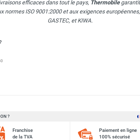
ivraisons efficaces dans tout le pays,
Thermobile
garanti
ux normes ISO 9001:2000 et aux exigences européennes, p
GASTEC, et KIWA.
?
30
ON ?
Thermobile
Franchise
Paiement en ligne
de la TVA
100% sécurisé