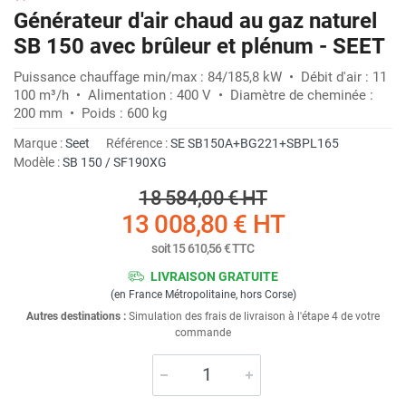
Générateur d'air chaud au gaz naturel
SB 150 avec brûleur et plénum - SEET
Puissance chauffage min/max : 84/185,8 kW • Débit d'air : 11
100 m³/h • Alimentation : 400 V • Diamètre de cheminée :
200 mm • Poids : 600 kg
Marque :
Seet
Référence :
SE SB150A+BG221+SBPL165
Modèle :
SB 150 / SF190XG
18 584,00 €
HT
13 008,80 €
HT
soit
15 610,56 €
TTC
LIVRAISON GRATUITE
(en France Métropolitaine, hors Corse)
Autres destinations :
Simulation des frais de livraison à l'étape 4 de votre
commande