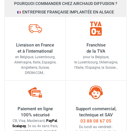
POURQUOI COMMANDER CHEZ AIRCHAUD DIFFUSION ?
ENTREPRISE FRANÇAISE IMPLANTÉE EN ALSACE
Livraison en France
Franchise
et à l'international
de la TVA
en Belgique, Luxembourg,
pour la Belgique,
Allemagne, Italie, Espagne,
le Luxembourg,
l'Allemagne,
Angleterre, Suisse,
l'Italie,
l'Espagne,
la Suisse…
DROM-COM…
Paiement en ligne
Support commercial,
100% sécurisé
technique et SAV
03 88 08 67 05
CB, Visa, Mastercard,
Pay
Pal
,
Scalapay
,
3x ou 4x sans frais
,
Du lundi au vendredi :