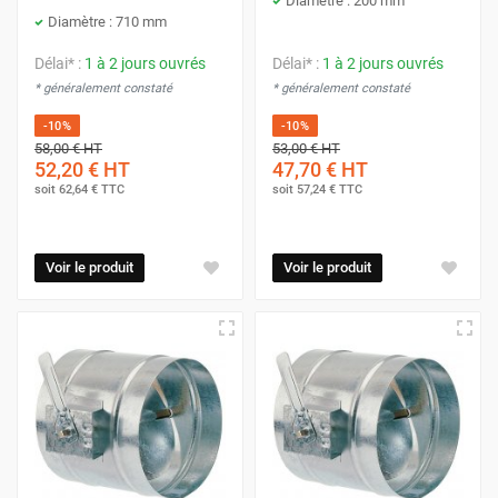
Diamètre : 200 mm
Diamètre : 710 mm
Délai* :
1 à 2 jours ouvrés
Délai* :
1 à 2 jours ouvrés
* généralement constaté
* généralement constaté
-10%
-10%
58,00 €
HT
53,00 €
HT
52,20 €
HT
47,70 €
HT
soit
62,64 €
TTC
soit
57,24 €
TTC
Voir le produit
Voir le produit