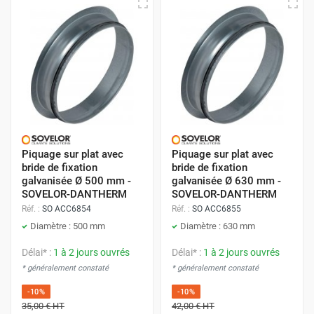
Piquage sur plat avec
Piquage sur plat avec
bride de fixation
bride de fixation
galvanisée Ø 500 mm -
galvanisée Ø 630 mm -
SOVELOR-DANTHERM
SOVELOR-DANTHERM
Réf. :
SO ACC6854
Réf. :
SO ACC6855
Diamètre : 500 mm
Diamètre : 630 mm
Délai* :
1 à 2 jours ouvrés
Délai* :
1 à 2 jours ouvrés
* généralement constaté
* généralement constaté
-10%
-10%
35,00 €
HT
42,00 €
HT