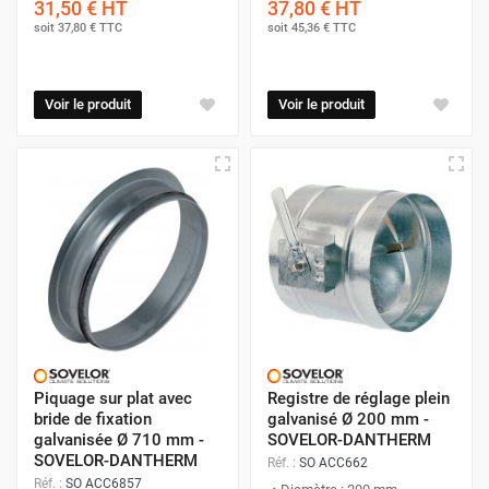
31,50 €
HT
37,80 €
HT
soit
37,80 €
TTC
soit
45,36 €
TTC
Voir le produit
Voir le produit
Piquage sur plat avec
Registre de réglage plein
bride de fixation
galvanisé Ø 200 mm -
galvanisée Ø 710 mm -
SOVELOR-DANTHERM
SOVELOR-DANTHERM
Réf. :
SO ACC662
Réf. :
SO ACC6857