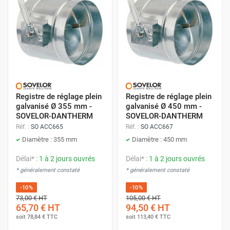
Registre de réglage plein
Registre de réglage plein
galvanisé Ø 355 mm -
galvanisé Ø 450 mm -
SOVELOR-DANTHERM
SOVELOR-DANTHERM
Réf. :
SO ACC665
Réf. :
SO ACC667
Diamètre : 355 mm
Diamètre : 450 mm
Délai* :
1 à 2 jours ouvrés
Délai* :
1 à 2 jours ouvrés
* généralement constaté
* généralement constaté
-10%
-10%
73,00 €
HT
105,00 €
HT
65,70 €
HT
94,50 €
HT
soit
78,84 €
TTC
soit
113,40 €
TTC