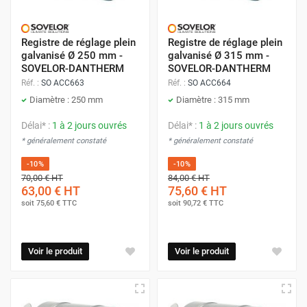
Registre de réglage plein
Registre de réglage plein
galvanisé Ø 250 mm -
galvanisé Ø 315 mm -
SOVELOR-DANTHERM
SOVELOR-DANTHERM
Réf. :
SO ACC663
Réf. :
SO ACC664
Diamètre : 250 mm
Diamètre : 315 mm
Délai* :
1 à 2 jours ouvrés
Délai* :
1 à 2 jours ouvrés
* généralement constaté
* généralement constaté
-10%
-10%
70,00 €
HT
84,00 €
HT
63,00 €
HT
75,60 €
HT
soit
75,60 €
TTC
soit
90,72 €
TTC
Voir le produit
Voir le produit