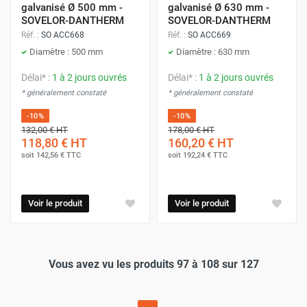
galvanisé Ø 500 mm -
galvanisé Ø 630 mm -
SOVELOR-DANTHERM
SOVELOR-DANTHERM
Réf. :
SO ACC668
Réf. :
SO ACC669
Diamètre : 500 mm
Diamètre : 630 mm
Délai* :
1 à 2 jours ouvrés
Délai* :
1 à 2 jours ouvrés
* généralement constaté
* généralement constaté
-10%
-10%
132,00 €
HT
178,00 €
HT
118,80 €
HT
160,20 €
HT
soit
142,56 €
TTC
soit
192,24 €
TTC
Voir le produit
Voir le produit
Vous avez vu les produits 97 à 108 sur 127