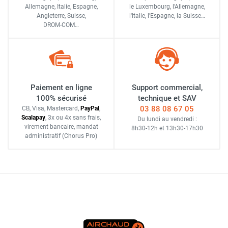
Allemagne, Italie, Espagne,
le Luxembourg,
l'Allemagne,
Angleterre, Suisse,
l'Italie,
l'Espagne,
la Suisse…
DROM-COM…
Paiement en ligne
Support commercial,
100% sécurisé
technique et SAV
03 88 08 67 05
CB, Visa, Mastercard,
Pay
Pal
,
Scalapay
,
3x ou 4x sans frais
,
Du lundi au vendredi :
virement bancaire
, mandat
8h30-12h
et
13h30-17h30
administratif
(Chorus Pro)