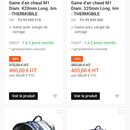
Gaine d'air chaud M1
Gaine d'air chaud M1
Diam. 420mm Long. 6m
Diam. 320mm Long. 6m
- THERMOBILE
- THERMOBILE
Réf. :
TH 99.999.018
Réf. :
TH 99.999.068
Gaine avec sangle de
Gaine avec sangle de
serrage
serrage
Délai* :
1 à 2 jours ouvrés
Délai* :
1 à 2 jours ouvrés
* généralement constaté
* généralement constaté
-20%
-10%
575,00 €
HT
450,00 €
HT
460,00 €
HT
405,00 €
HT
soit
552,00 €
TTC
soit
486,00 €
TTC
Voir le produit
Voir le produit