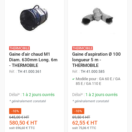
Gaine d'air chaud M1
Gaine d'aspiration Ø 100
Diam. 630mm Long. 6m
longueur 5 m -
- THERMOBILE
THERMOBILE
Réf. :
TH 41.000.361
Réf. :
TH 41.000.585
Modèle pour : GA 60 E / GA
85 E / GA 110 E
Délai* :
1 à 2 jours ouvrés
Délai* :
1 à 2 jours ouvrés
* généralement constaté
* généralement constaté
-10%
-10%
645,00 €
HT
69,50 €
HT
580,50 €
HT
62,55 €
HT
soit
696,60 €
TTC
soit
75,06 €
TTC