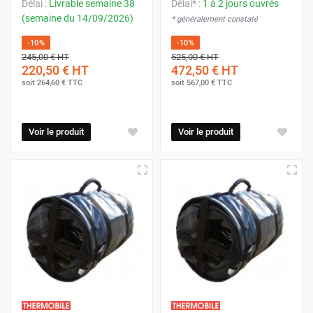
Délai :
Livrable semaine 38
Délai* :
1 à 2 jours ouvrés
(semaine du 14/09/2026)
* généralement constaté
-10%
-10%
245,00 €
HT
525,00 €
HT
220,50 €
HT
472,50 €
HT
soit
264,60 €
TTC
soit
567,00 €
TTC
Voir le produit
Voir le produit