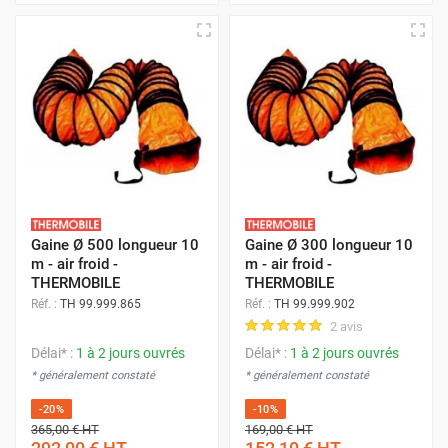
Gaine Ø 500 longueur 10
Gaine Ø 300 longueur 10
m - air froid -
m - air froid -
THERMOBILE
THERMOBILE
Réf. :
TH 99.999.865
Réf. :
TH 99.999.902
2 avis
Délai* :
1 à 2 jours ouvrés
Délai* :
1 à 2 jours ouvrés
* généralement constaté
* généralement constaté
-20%
-10%
365,00 €
HT
169,00 €
HT