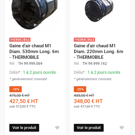
Gaine d'air chaud M1
Gaine d'air chaud M1
Diam. 530mm Long. 6m
Diam. 220mm Long. 6m
- THERMOBILE
- THERMOBILE
Réf. :
TH 99.999.069
Réf. :
TH 99.999.162
Délai* :
1 à 2 jours ouvrés
Délai* :
1 à 2 jours ouvrés
* généralement constaté
* généralement constaté
-10%
-20%
475,00 €
HT
435,00 €
HT
427,50 €
HT
348,00 €
HT
soit
513,00 €
TTC
soit
417,60 €
TTC
Voir le produit
Voir le produit